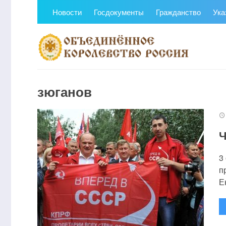
Новости
Госдокументы
Гражданство
Ука
зюганов
Ч
3
п
Е