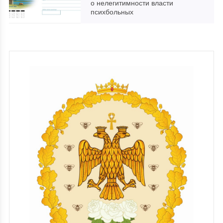
о нелегитимности власти
психбольных