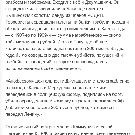
разбоем и грабежами. Входил в неё и Джугашвили. Он
сосредоточил свои усилия в Баку, где вместе с
Вышинским сколотил банду из членов РСДРП.
Террористы совершали налёты на банки, грабили поезда и
обкладывали данью нефтепромышленников. За два года
— с 1907-го по 1909-й — сумма награбленного — около
трёх миллионов рублей. И это в Баку, где общее
количество населения едва достигало 300 тысяч. За два
года было совершено две тысячи убийств, покушений и
разбойных нападений, которые сопровождались
использованием бомб-«македонок».
«Апофеозом» деятельности Джугашвили стало ограбление
парохода «Кавказ и Меркурий», когда налётчики
переоделись в полицейскую форму, поднялись на борт,
убили охрану, загнали команду в трюм и взломали сейф.
Добычей Кобы стали 200 тысяч рублей, которые он
передал Ленину.»
Таков истинный портрет членов Коммунистической
Партии, ныне КПРФ, и таково их истинное представление о