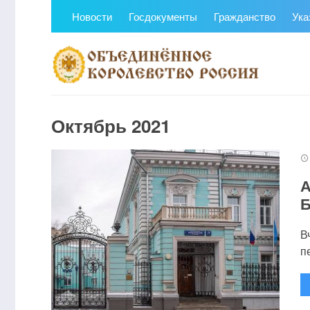
Новости
Госдокументы
Гражданство
Ука
Октябрь 2021
А
Б
В
п