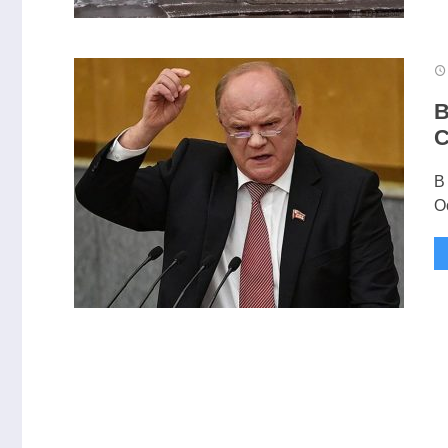
В
С
В
О