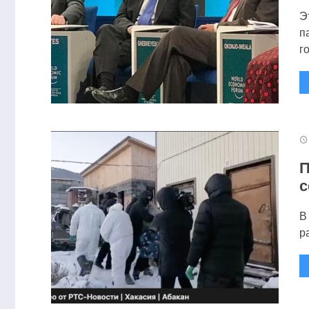
Э
п
го
П
с
В
р