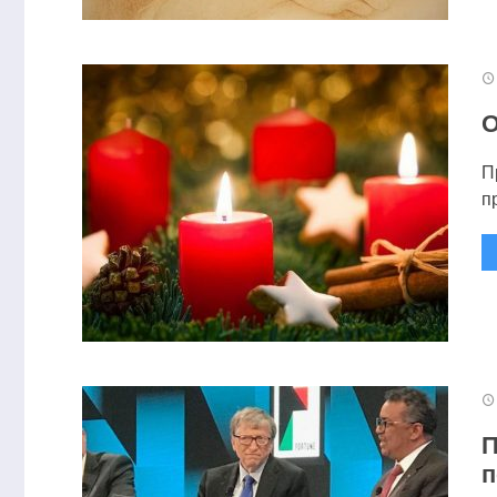
О
П
п
П
п