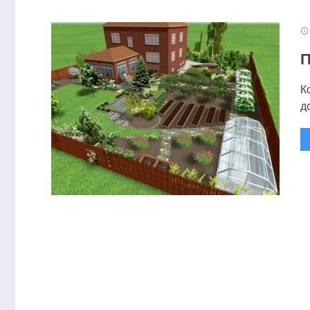
П
К
д