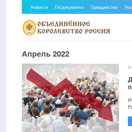
Новости
Госдокументы
Гражданство
Ука
Апрель 2022
Д
п
И
Р