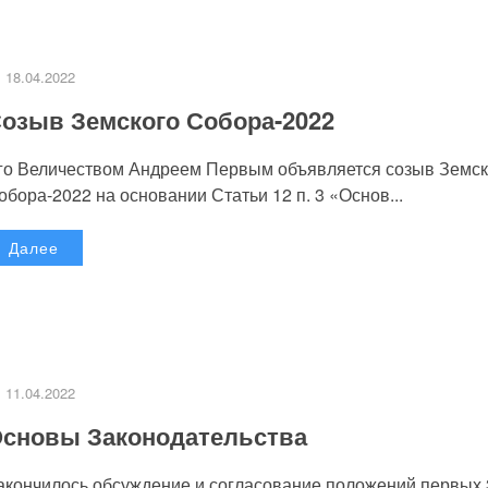
18.04.2022
озыв Земского Собора-2022
го Величеством Андреем Первым объявляется созыв Земск
обора-2022 на основании Статьи 12 п. 3 «Основ...
Далее
11.04.2022
сновы Законодательства
акончилось обсуждение и согласование положений первых 