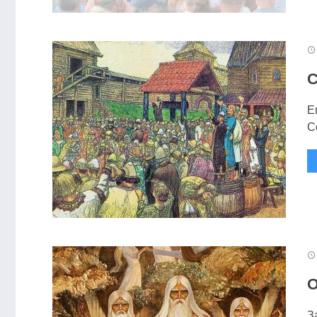
С
Е
С
О
З