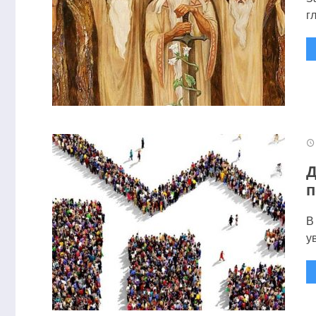
г
Д
п
В
у