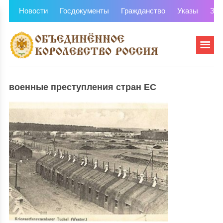
Новости
Госдокументы
Гражданство
Указы
Зем
военные преступления стран ЕС