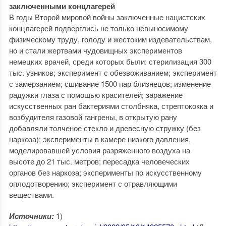
заключенными концлагерей
В годы Второй мировой войны заключенные нацистских
концлагерей подверглись не только невыносимому
физическому труду, голоду и жестоким издевательствам,
но и стали жертвами чудовищных экспериментов
немецких врачей, среди которых были: стерилизация 300
тыс. узников; эксперимент с обезвоживанием; эксперимент
с замерзанием; сшивание 1500 пар близнецов; изменение
радужки глаза с помощью красителей; заражение
искусственных ран бактериями столбняка, стрептококка и
возбудителя газовой гангрены, в открытую рану
добавляли толченое стекло и древесную стружку (без
наркоза); эксперименты в камере низкого давления,
моделировавшей условия разряженного воздуха на
высоте до 21 тыс. метров; пересадка человеческих
органов без наркоза; эксперименты по искусственному
оплодотворению; эксперимент с отравляющими
веществами.
Источники:
1)