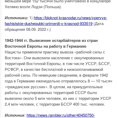
меньшей мере 152 тысячи было уничтожено в концлагере
Хелмно возле Лодзи (Польша).
Источники:
1)
https://bloknot-krasnodar.ru/news/vpervye-
fashistskie-dushegubki-primenili-v-krasnod-933519
(Дата
обращения 08.09. 2022 г.)
1942-1944 гг. Вывезение остарба́йтеров из стран
Восточной Европы на работу в Германию
Нацисты применяли практику вывоза «рабочей силы с
Востока». Они вывозили население с оккупированных
территорий Восточной Европы, в том числе УССР, БССР,
РСФСР, в качестве бесплатной и низкооплачиваемой
рабочей силы. По немецким сведениям, в феврале 1942
года в Германию еженедельно отправлялось 8 — 10 тысяч
«гражданских русских». В целом, на принудительные
работы с оккупированных территорий СССР было
вывезено около 5 млн человек, из них с территории УССР
2,4 млн человек, с территории БССР 400 тыс. человек.
Источник
:
https://news.rambler.ru/other/40450750-