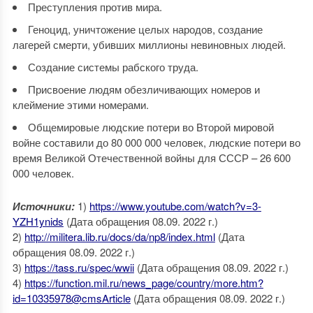
Преступления против мира.
Геноцид, уничтожение целых народов, создание
лагерей смерти, убивших миллионы невиновных людей.
Создание системы рабского труда.
Присвоение людям обезличивающих номеров и
клеймение этими номерами.
Общемировые людские потери во Второй мировой
войне составили до 80 000 000 человек, людские потери во
время Великой Отечественной войны для СССР – 26 600
000 человек.
Источники:
1)
https://www.youtube.com/watch?v=3-
YZH1ynids
(Дата обращения 08.09. 2022 г.)
2)
http://militera.lib.ru/docs/da/np8/index.html
(Дата
обращения 08.09. 2022 г.)
3)
https://tass.ru/spec/wwii
(Дата обращения 08.09. 2022 г.)
4)
https://function.mil.ru/news_page/country/more.htm?
id=10335978@cmsArticle
(Дата обращения 08.09. 2022 г.)