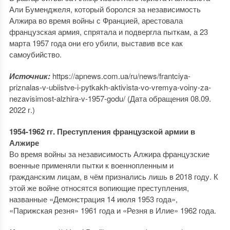
Али Буменджеля, который боролся за независимость
Алжира во время войны с Францией, арестовала
французская армия, спрятала и подвергла пыткам, а 23
марта 1957 года они его убили, выставив все как
самоубийство.
Источник:
https://apnews.com.ua/ru/news/frantciya-
priznalas-v-ubiistve-i-pytkakh-aktivista-vo-vremya-voiny-za-
nezavisimost-alzhira-v-1957-godu/ (Дата обращения 08.09.
2022 г.)
1954-1962 гг. Преступления французской армии в
Алжире
Во время войны за независимость Алжира французские
военные применяли пытки к военнопленным и
гражданским лицам, в чём признались лишь в 2018 году. К
этой же войне относятся вопиющие преступления,
названные «Демонстрация 14 июля 1953 года»,
«Парижская резня» 1961 года и «Резня в Илие» 1962 года.