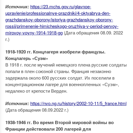
Источник:
https://23.mchs.gov.ru/glavnoe-
upravlenie/professionalnye-prazdniki/4-oktyabrya-den-
grazhdanskoy-oborony/istoriya-grazhdanskoy-oborony-
rossii/primenenie-himicheskogo-oruzhiya-v-period-pervoy-
mirovoy-voyny-1914-1918-gg
(Дата обращения 08.09. 2022
г.)
1918-1920 гг. Концлагеря изобрели французы.
Концлагерь «Суэм»
В 1918 г. после мучений немецкого плена русские солдаты
попали в плен союзной страны. Франция незаконно
задержала около 600 русских солдат. Их поселили в
концентрационном лагере для военнопленных «Суэм»,
недалеко от крепости Верден.
Источник:
https://nvo.ng.ru/history/2002-10-11/5_france.html
(Дата обращения 08.09.2022 г.)
1938-1946 гг. Во время Второй мировой войны во
Франции действовали 200 лагерей для