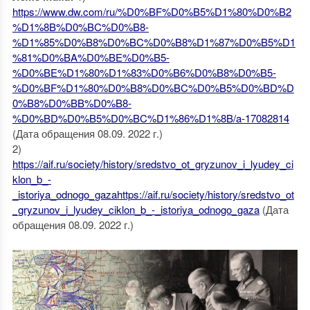
https://www.dw.com/ru/%D0%BF%D0%B5%D1%80%D0%B2
%D1%8B%D0%BC%D0%B8-
%D1%85%D0%B8%D0%BC%D0%B8%D1%87%D0%B5%D1
%81%D0%BA%D0%BE%D0%B5-
%D0%BE%D1%80%D1%83%D0%B6%D0%B8%D0%B5-
%D0%BF%D1%80%D0%B8%D0%BC%D0%B5%D0%BD%D
0%B8%D0%BB%D0%B8-
%D0%BD%D0%B5%D0%BC%D1%86%D1%8B/a-17082814
(Дата обращения 08.09. 2022 г.)
2)
https://aif.ru/society/history/sredstvo_ot_gryzunov_i_lyudey_ci
klon_b_-
_istoriya_odnogo_gazahttps://aif.ru/society/history/sredstvo_ot
_gryzunov_i_lyudey_ciklon_b_-_istoriya_odnogo_gaza
(Дата
обращения 08.09. 2022 г.)