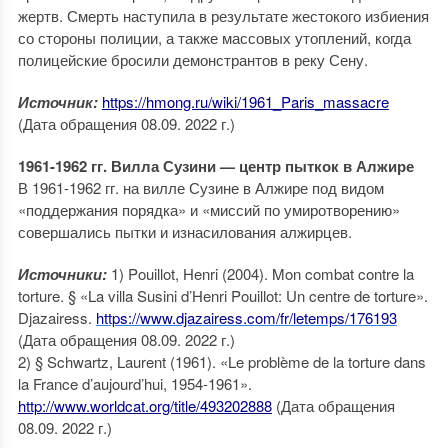
жертв. Смерть наступила в результате жестокого избиения
со стороны полиции, а также массовых утоплений, когда
полицейские бросили демонстрантов в реку Сену.
Источник:
https://hmong.ru/wiki/1961_Paris_massacre
(Дата обращения 08.09. 2022 г.)
1961-1962 гг. Вилла Сузини — центр пыткок в Алжире
В 1961-1962 гг. на вилле Сузине в Алжире под видом
«поддержания порядка» и «миссий по умиротворению»
совершались пытки и изнасилования алжирцев.
Источники:
1) Pouillot, Henri (2004). Mon combat contre la
torture. § «La villa Susini d’Henri Pouillot: Un centre de torture».
Djazairess.
https://www.djazairess.com/fr/letemps/176193
(Дата обращения 08.09. 2022 г.)
2) § Schwartz, Laurent (1961). «Le problème de la torture dans
la France d’aujourd’hui, 1954-1961».
http://www.worldcat.org/title/493202888
(Дата обращения
08.09. 2022 г.)