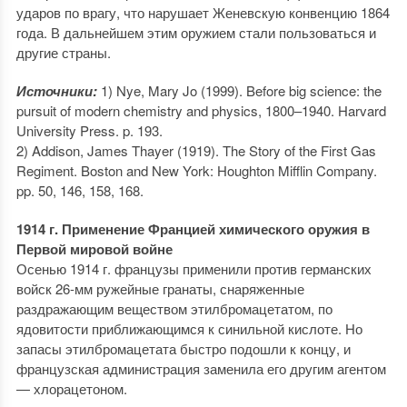
ударов по врагу, что нарушает Женевскую конвенцию 1864
года. В дальнейшем этим оружием стали пользоваться и
другие страны.
Источники:
1) Nye, Mary Jo (1999). Before big science: the
pursuit of modern chemistry and physics, 1800–1940. Harvard
University Press. p. 193.
2) Addison, James Thayer (1919). The Story of the First Gas
Regiment. Boston and New York: Houghton Mifflin Company.
pp. 50, 146, 158, 168.
1914 г. Применение Францией химического оружия в
Первой мировой войне
Осенью 1914 г. французы применили против германских
войск 26-мм ружейные гранаты, снаряженные
раздражающим веществом этилбромацетатом, по
ядовитости приближающимся к синильной кислоте. Но
запасы этилбромацетата быстро подошли к концу, и
французская администрация заменила его другим агентом
— хлорацетоном.