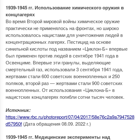
1939-1945 гг. Использование химического оружия в
концлагерях
Во время Второй мировой войны химическое оружие
практически не применялось на фронтах, но широко
использовалось нацистами для уничтожения людей в
концентрационных лагерях. Пестицид на основе
синильной кислоты под названием «Циклон-Б» впервые
был применен против людей в сентябре 1941 года в
Освенциме. Впервые эти гранулы, выделяющие
смертельный газ, использовали 3 сентября 1941 года,
жертвами стали 600 советских военнопленных и 250
поляков, второй раз — жертвами стали 900 советских
военнопленных. От использования «Циклона-Б» в
нацистских концлагерях погибли сотни тысяч человек.
Источник:
https://www.rbc.ru/photoreport/07/04/2017/58e76c2a9a7947528
d57950f
(Дата обращения 08.09. 2022 г.)
1939-1945 гг. Медицинские эксперименты над