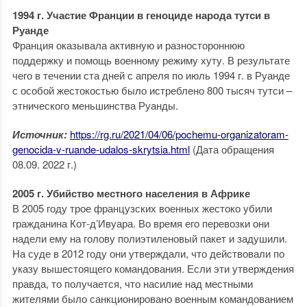
1994 г. Участие Франции в геноциде народа тутси в
Руанде
Франция оказывала активную и разностороннюю
поддержку и помощь военному режиму хуту. В результате
чего в течении ста дней с апреля по июль 1994 г. в Руанде
с особой жестокостью было истреблено 800 тысяч тутси –
этнического меньшинства Руанды.
Источник:
https://rg.ru/2021/04/06/pochemu-organizatoram-
genocida-v-ruande-udalos-skrytsia.html
(Дата обращения
08.09. 2022 г.)
2005 г. Убийство местного населения в Африке
В 2005 году трое французских военных жестоко убили
гражданина Кот-д’Ивуара. Во время его перевозки они
надели ему на голову полиэтиленовый пакет и задушили.
На суде в 2012 году они утверждали, что действовали по
указу вышестоящего командования. Если эти утверждения
правда, то получается, что насилие над местными
жителями было санкционировано военным командованием