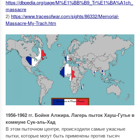
https://dbpedia.org/page/M%E1%BB%B9_Tr%E1%BA%A1ch_
massacre
2)
https://www.tracesofwar.com/sights/86332/Memorial-
Massacre-My-Trach.htm
1956-1962 гг. Бойня Алжира. Лагерь пыток Хауш-Гутье в
коммуне Сук-эль-Хад
В этом пыточном центре, происходили самые ужасные
пытки, которые могут быть применены против тысяч