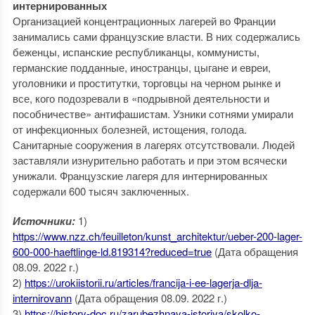
интернированных
Организацией концентрационных лагерей во Франции
занимались сами французские власти. В них содержались
беженцы, испанские республиканцы, коммунисты,
германские подданные, иностранцы, цыгане и евреи,
уголовники и проститутки, торговцы на черном рынке и
все, кого подозревали в «подрывной деятельности и
пособничестве» антифашистам. Узники сотнями умирали
от инфекционных болезней, истощения, голода.
Санитарные сооружения в лагерях отсутствовали. Людей
заставляли изнурительно работать и при этом всячески
унижали. Французские лагеря для интернированных
содержали 600 тысяч заключенных.
Источники:
1)
https://www.nzz.ch/feuilleton/kunst_architektur/ueber-200-lager-
600-000-haeftlinge-ld.819314?reduced=true
(Дата обращения
08.09. 2022 г.)
2)
https://urokiistorii.ru/articles/francija-i-ee-lagerja-dlja-
internirovann
(Дата обращения 08.09. 2022 г.)
3)
https://history-doc.ru/zarubezhnaya-istoriya/skolko-