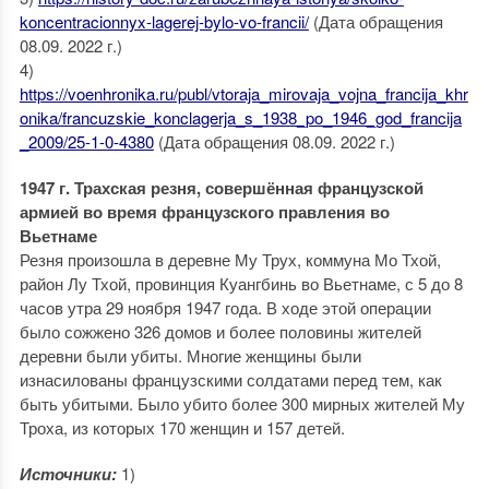
koncentracionnyx-lagerej-bylo-vo-francii/
(Дата обращения
08.09. 2022 г.)
4)
https://voenhronika.ru/publ/vtoraja_mirovaja_vojna_francija_khr
onika/francuzskie_konclagerja_s_1938_po_1946_god_francija
_2009/25-1-0-4380
(Дата обращения 08.09. 2022 г.)
1947 г. Трахская резня, совершённая французской
армией во время французского правления во
Вьетнаме
Резня произошла в деревне Му Трух, коммуна Мо Тхой,
район Лу Тхой, провинция Куангбинь во Вьетнаме, с 5 до 8
часов утра 29 ноября 1947 года. В ходе этой операции
было сожжено 326 домов и более половины жителей
деревни были убиты. Многие женщины были
изнасилованы французскими солдатами перед тем, как
быть убитыми. Было убито более 300 мирных жителей Му
Троха, из которых 170 женщин и 157 детей.
Источники:
1)