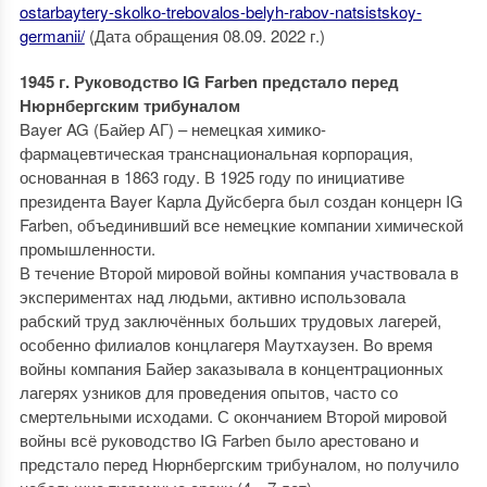
ostarbaytery-skolko-trebovalos-belyh-rabov-natsistskoy-
germanii/
(Дата обращения 08.09. 2022 г.)
1945 г. Руководство IG Farben предстало перед
Нюрнбергским трибуналом
Bayer AG (Байер АГ) – немецкая химико-
фармацевтическая транснациональная корпорация,
основанная в 1863 году. В 1925 году по инициативе
президента Bayer Карла Дуйсберга был создан концерн IG
Farben, объединивший все немецкие компании химической
промышленности.
В течение Второй мировой войны компания участвовала в
экспериментах над людьми, активно использовала
рабский труд заключённых больших трудовых лагерей,
особенно филиалов концлагеря Маутхаузен. Во время
войны компания Байер заказывала в концентрационных
лагерях узников для проведения опытов, часто со
смертельными исходами. С окончанием Второй мировой
войны всё руководство IG Farben было арестовано и
предстало перед Нюрнбергским трибуналом, но получило