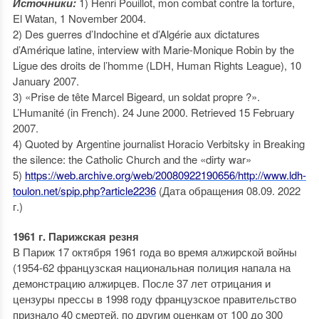
Источники:
1) Henri Pouillot, mon combat contre la torture,
El Watan, 1 November 2004.
2) Des guerres d’Indochine et d’Algérie aux dictatures
d’Amérique latine, interview with Marie-Monique Robin by the
Ligue des droits de l’homme (LDH, Human Rights League), 10
January 2007.
3) «Prise de tête Marcel Bigeard, un soldat propre ?».
L’Humanité (in French). 24 June 2000. Retrieved 15 February
2007.
4) Quoted by Argentine journalist Horacio Verbitsky in Breaking
the silence: the Catholic Church and the «dirty war»
5)
https://web.archive.org/web/20080922190656/http://www.ldh-
toulon.net/spip.php?article2236
(Дата обращения 08.09. 2022
г.)
1961 г. Парижская резня
В Париж 17 октября 1961 года во время алжирской войны
(1954-62 французская национальная полиция напала на
демонстрацию алжирцев. После 37 лет отрицания и
цензуры прессы в 1998 году французское правительство
признало 40 смертей, по другим оценкам от 100 до 300