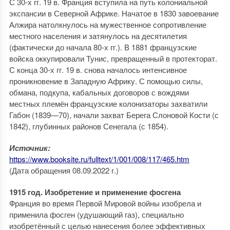
С 30-х гг. 19 в. Франция вступила на путь колониальной
экспансии в Северной Африке. Начатое в 1830 завоевание
Алжира натолкнулось на мужественное сопротивление
местного населения и затянулось на десятилетия
(фактически до начала 80-х гг.). В 1881 французские
войска оккупировали Тунис, превращенный в протекторат.
С конца 30-х гг. 19 в. снова началось интенсивное
проникновение в Западную Африку. С помощью силы,
обмана, подкупа, кабальных договоров с вождями
местных племён французские колонизаторы захватили
Габон (1839—70), начали захват Берега Слоновой Кости (с
1842), глубинных районов Сенегала (с 1854).
Источник:
https://www.booksite.ru/fulltext/1/001/008/117/465.htm
(Дата обращения 08.09.2022 г.)
1915 год. Изобретение и применение фосгена
Франция во время Первой Мировой войны изобрела и
применила фосген (удушающий газ), специально
изобретённый с целью нанесения более эффективных