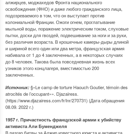
алжирцев, моджахедов Фронта национального
освобождения (ФНО) и даже любого гражданского лица,
подозреваемого в том, что он выступает против
колониальной Франции. Ожоги огнем, проглатывание
мыльной воды, поражение электрическим током, слуховые
пытки, доски для гвоздей, подвешивание за ноги и за руки,
без различия возраста. В крошечные камеры-дыры длиной
и шириной всего один или два метра, французская армия
набивала от 1 до 4 заключенных, а в некоторых случаях
до 8 человек. Такова была повседневная жизнь всех
узников этого концлагеря, вместимостью 200
заключенных.
Источник:
§»Le camp de torture Haouch Goutier, témoin des
atrocités de l’occupant»». Djazairess.
(https://www.djazairess.com/fr/lnr/270731) (Дата обращения
08.09. 2022 г.)
1957 г. Причастность французской армии к убийству
активиста Али Буменджеля
В разгар битвы за Алжир известного юриста и активиста