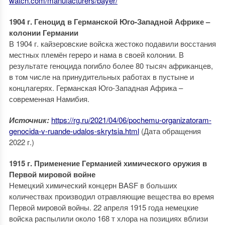
watch.com/manufacturers/bayer/
1904 г. Геноцид в Германской Юго-Западной Африке –
колонии Германии
В 1904 г. кайзеровские войска жестоко подавили восстания
местных племён гереро и нама в своей колонии. В
результате геноцида погибло более 80 тысяч африканцев,
в том числе на принудительных работах в пустыне и
концлагерях. Германская Юго-Западная Африка –
современная Намибия.
Источник:
https://rg.ru/2021/04/06/pochemu-organizatoram-
genocida-v-ruande-udalos-skrytsia.html
(Дата обращения
2022 г.)
1915 г. Применение Германией химического оружия в
Первой мировой войне
Немецкий химический концерн BASF в больших
количествах производил отравляющие вещества во время
Первой мировой войны. 22 апреля 1915 года немецкие
войска распылили около 168 т хлора на позициях вблизи