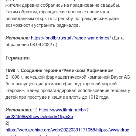
жители деревни собрались на празднование свадьбы.
Таким образом, французские военные посчитали
оправданным открыть стрельбу по гражданским ради
возможности устранить радикалов.
Источник:
https://fondfbr.ru/stati/france-war-crimes/
(Дата
обращения 08.09.2022 г.)
Германия
1898 г. Создание героина Феликсом Хофманном
В 1898 г. немецкой фармацевтической компанией Bayer AG
был выпущен диацетилморфин под торговой маркой
«героин». Байер пропагандировал использование героина у
детей при простуде и кашле вплоть до 1912 года.
Источники:
1)
https://www.litmir.me/br/?
b=224998&ShowDeleted=1&p=25
2)
https://web.archive.org/web/20220331171058/https://www.drug