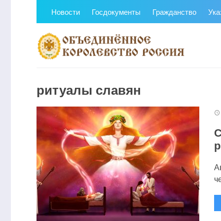
Новости
Госдокументы
Гражданство
Ука
ритуалы славян
С
р
А
ч