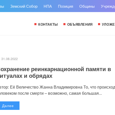
зы
Земский Собор
НПА
Позиция
Общины
Учрежд
КОНТАКТЫ
ОБЪЯВЛЕНИЯ
УЛОЖЕ
31.08.2022
охранение реинкарнационной памяти в
итуалах и обрядах
втор: Её Величество Жанна Владимировна То, что происход
еловеком после смерти – возможно, самая большая...
Далее