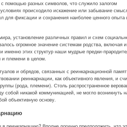
 с помощью разных символов, что служило залогом
х условиях происходило искажение или забывание смыс
ил для фиксации и сохранения наиболее ценного опыта 
ира, установление различных правил и схем социальн
алось огромное значение системам родства, включая и
и именно этих структур наши мудрые предки-прародит
 и племени в целом.
туалов и обрядов, связанных с реинкарнационной памят
твовании реинкарнации, как объективного явления, и сч
руппы (рода, племени). Столь распространенное верова
ду собой никакой коммуникацией, не могло возникнуть н
обой объективную основу.
арнацию
 в реинкарнацию? Вполне логично предположить, что э