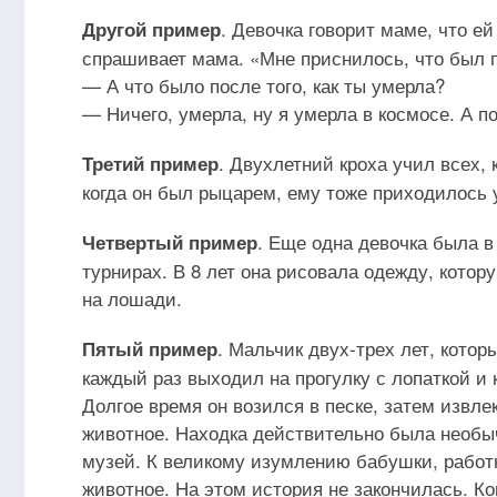
. Девочка говорит маме, что е
Другой пример
спрашивает мама. «Мне приснилось, что был п
— А что было после того, как ты умерла?
— Ничего, умерла, ну я умерла в космосе. А по
. Двухлетний кроха учил всех,
Третий пример
когда он был рыцарем, ему тоже приходилось 
. Еще одна девочка была в
Четвертый пример
турнирах. В 8 лет она рисовала одежду, котор
на лошади.
. Мальчик двух-трех лет, кото
Пятый пример
каждый раз выходил на прогулку с лопаткой и 
Долгое время он возился в песке, затем извлек
животное. Находка действительно была необы
музей. К великому изумлению бабушки, работн
животное. На этом история не закончилась. Ког