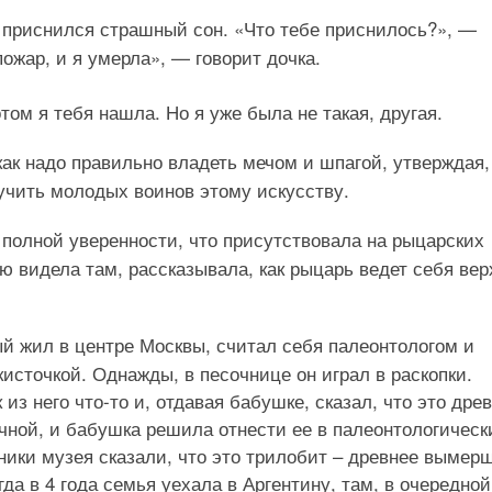
й приснился страшный сон. «Что тебе приснилось?», —
ожар, и я умерла», — говорит дочка.
том я тебя нашла. Но я уже была не такая, другая.
 как надо правильно владеть мечом и шпагой, утверждая,
учить молодых воинов этому искусству.
 полной уверенности, что присутствовала на рыцарских
ую видела там, рассказывала, как рыцарь ведет себя ве
рый жил в центре Москвы, считал себя палеонтологом и
кисточкой. Однажды, в песочнице он играл в раскопки.
 из него что-то и, отдавая бабушке, сказал, что это дре
чной, и бабушка решила отнести ее в палеонтологическ
ики музея сказали, что это трилобит – древнее вымер
да в 4 года семья уехала в Аргентину, там, в очередной