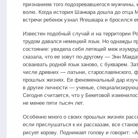
признанием того подозревавшегося мужчины, к
волю. Когда история Шанкара дошла до отца М
встречи ребенок узнал Ягешвара и бросился е
Известен подобный случай и на территории Р
трудом давался немецкий язык. Но однажды пр
состояние: увидела себя летящей меж изумруд
сказала, что ее зовут по-другому — Энн Макд
осваивать родной язык заново, с букварем. Зат
числе древних — латыни, старославянского, ф
прошлых жизнях. Ее феноменальный дар изуч
в другие личности — ученые, специализирую
Сегодня считается, что у Бекетовой изменилос
не менее пяти тысяч лет.
Особенно много о своих прошлых жизнях расска
если прислушаться к их рассказам, все стано
рисует корову. Поднимает голову и говорит: «А