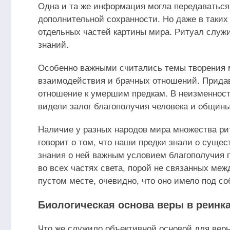
Одна и та же информация могла передаваться
дополнительной сохранности. Но даже в таки
отдельных частей картины мира. Ритуал служ
знаний.
Особенно важными считались темы творения м
взаимодействия и брачных отношений. Придав
отношение к умершим предкам. В неизменност
видели залог благополучия человека и общины
Наличие у разных народов мира множества ри
говорит о том, что наши предки знали о сущес
знания о ней важным условием благополучия г
во всех частях света, порой не связанных меж
пустом месте, очевидно, что оно имело под с
Биологическая основа веры в реинк
Что же служило объективной основой для веры