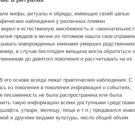
вали мифы, ритуалы и обряды, имеющие своей целью
рафические наблюдения у различных племен
 верил в естественную неизбежность и «окончательност
изни предков в жизни их потомков нашла свое отражен
азывать новорожденных именами умерших родственнико
ример, в случае бесплодия женщина могла обратиться з
венникам до девятого поколения и рассчитывать на их
 В его основе всегда лежат практические наблюдения. С
сь из поколения в поколения информация о событиях,
де письменность не была распространена или была
анить такую информацию всеми доступными средствами
дшафта, утвари, жилищу, пище и т.п.) придавался знак
зыкой и другими видами культуры, несло общий объем