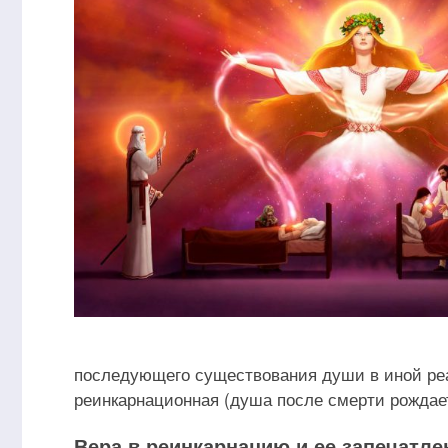
последующего существования души в иной реа
реинкарнационная (душа после смерти рождает
Вера в реинкарнацию и ее запечатле