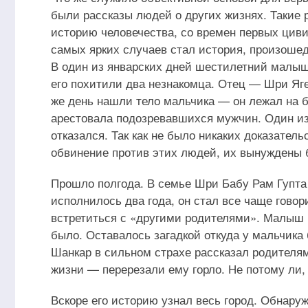
были рассказы людей о других жизнях. Такие 
историю человечества, со времен первых цив
самых ярких случаев стал история, произошед
В один из январских дней шестилетний малыш
его похитили два незнакомца. Отец — Шри Яг
же день нашли тело мальчика — он лежал на б
арестовала подозревавшихся мужчин. Один из 
отказался. Так как не было никаких доказател
обвинение против этих людей, их вынуждены 
Прошло полгода. В семье Шри Бабу Рам Гупта
исполнилось два года, он стал все чаще говор
встретиться с «другими родителями». Малыш п
было. Оставалось загадкой откуда у мальчика 
Шанкар в сильном страхе рассказал родителям
жизни — перерезали ему горло. Не потому ли, 
Вскоре его историю узнал весь город. Обнаруж