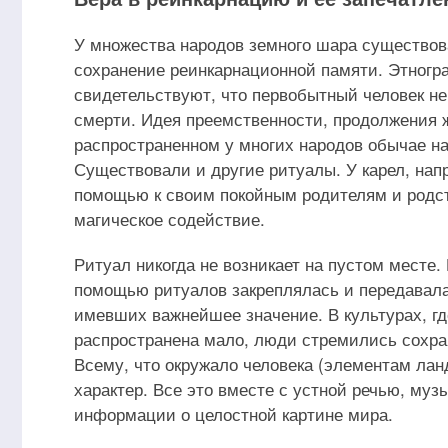
У множества народов земного шара существо
сохранение реинкарнационной памяти. Этног
свидетельствуют, что первобытный человек не
смерти. Идея преемственности, продолжения ж
распространенном у многих народов обычае н
Существовали и другие ритуалы. У карел, нап
помощью к своим покойным родителям и родст
магическое содействие.
Ритуал никогда не возникает на пустом месте.
помощью ритуалов закреплялась и передавала
имевших важнейшее значение. В культурах, г
распространена мало, люди стремились сохр
Всему, что окружало человека (элементам лан
характер. Все это вместе с устной речью, му
информации о целостной картине мира.