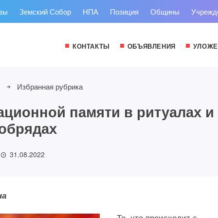
зы
Земский Собор
НПА
Позиция
Общины
Учрежд
КОНТАКТЫ
ОБЪЯВЛЕНИЯ
УЛОЖЕ
Избранная рубрика
ционной памяти в ритуалах и
обрядах
31.08.2022
на
То, что происходит с