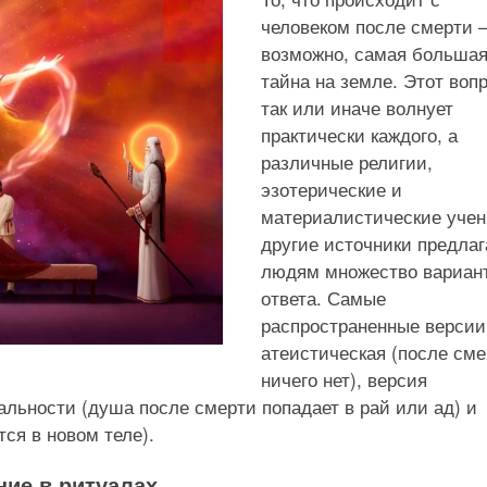
человеком после смерти 
возможно, самая больша
тайна на земле. Этот воп
так или иначе волнует
практически каждого, а
различные религии,
эзотерические и
материалистические учен
другие источники предла
людям множество вариан
ответа. Самые
распространенные верси
атеистическая (после сме
ничего нет), версия
льности (душа после смерти попадает в рай или ад) и
ся в новом теле).
ние в ритуалах