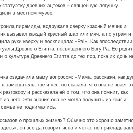
 статуэтку древних ацтеков – священную лягушку.
дили в местном музее.
строила пирамиды, водружала сверху красный мячик и
лик вызывал каждый красный шар или мяч, а по утрам и
дила руки кверху и восклицала: «Ра!». Как впоследствии
туалы Древнего Египта, посвященного Богу Ра. Ее роди
 о культуре Древнего Египта до тех пор, пока их дочь н
очка озадачила маму вопросом: «Мама, расскажи, как д
в замешательстве и честно сказала, что она не знает эт
разговору и рассказала ей о том, что она помнит, как
 из него. Эти знания она не могла получить из книг и
 семье не поднимались.
ассказов о прошлых жизнях? Обычно это хорошо заметно
здесь», он всегда говорит ясно и четко, не прикладывае