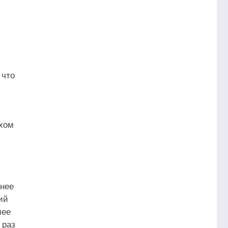
 что
рхом
внее
ий
шее
 раз