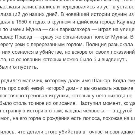
рассказы записывались и передавались из уст в уста в
илизаций до наших дней. В новейшей истории одним из
шая в 1950-х годах в крупном индийском городе Каунна
 по имени Мунна — сын парикмахера — играл на улице
ешвар Прасад — сразу же организовал поиски Мунны. В 
ерегу реки с перерезанным горлом. Полиция разыскала 
них сознался в убийстве, но вскоре от своих показаний
ьств, на основании которых можно было бы выдвинуть
были отпустить.
 родился мальчик, которому дали имя Шанкар. Когда ем
ить про свой некий «второй дом» и выказывать желание
остоянно требовал игрушки, которых у него никогда не
было столь точное их описание. Наступил момент, когд
 странную историю о том, как два человека — в другой
мол, на его горле с рождения есть полоса, похожая на 
илось, что детали этого убийства в точности совпадают