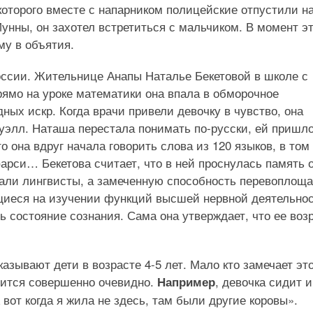
оторого вместе с напарником полицейские отпустили н
унны, он захотел встретиться с мальчиком. В момент э
му в объятия.
оссии. Жительнице Анапы Наталье Бекетовой в школе с
ямо на уроке математики она впала в обморочное
ных искр. Когда врачи привели девочку в чувство, она
ауэлл. Наташа перестала понимать по-русски, ей пришл
о она вдруг начала говорить слова из 120 языков, в том
арси… Бекетова считает, что в ней проснулась память 
али лингвисты, а замеченную способность перевоплоща
щиеся на изучении функций высшей нервной деятельнос
ь состояние сознания. Сама она утверждает, что ее воз
зывают дети в возрасте 4-5 лет. Мало кто замечает это
вится совершенно очевидно.
, девочка сидит и
Например
 вот когда я жила не здесь, там были другие коровы».