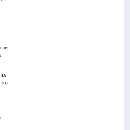
тели
е
уша
ого.
.
т