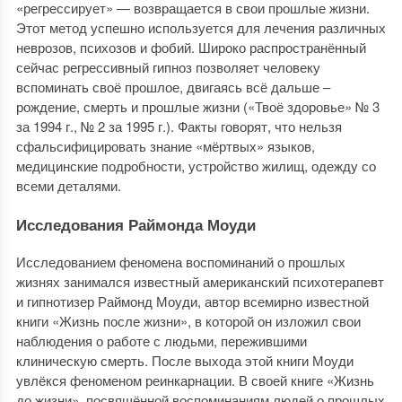
«регрессирует» — возвращается в свои прошлые жизни.
Этот метод успешно используется для лечения различных
неврозов, психозов и фобий. Широко распространённый
сейчас регрессивный гипноз позволяет человеку
вспоминать своё прошлое, двигаясь всё дальше –
рождение, смерть и прошлые жизни («Твоё здоровье» № 3
за 1994 г., № 2 за 1995 г.). Факты говорят, что нельзя
сфальсифицировать знание «мёртвых» языков,
медицинские подробности, устройство жилищ, одежду со
всеми деталями.
Исследования Раймонда Моуди
Исследованием феномена воспоминаний о прошлых
жизнях занимался известный американский психотерапевт
и гипнотизер Раймонд Моуди, автор всемирно известной
книги «Жизнь после жизни», в которой он изложил свои
наблюдения о работе с людьми, пережившими
клиническую смерть. После выхода этой книги Моуди
увлёкся феноменом реинкарнации. В своей книге «Жизнь
до жизни», посвящённой воспоминаниям людей о прошлых