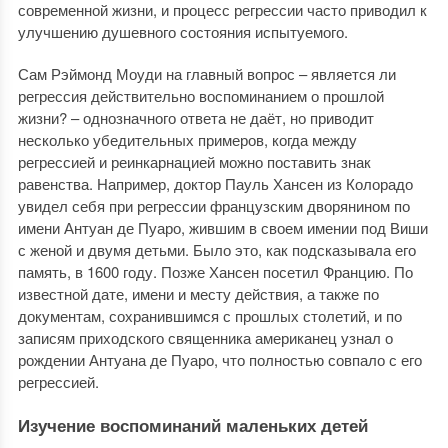
современной жизни, и процесс регрессии часто приводил к
улучшению душевного состояния испытуемого.
Сам Рэймонд Моуди на главный вопрос – является ли
регрессия действительно воспоминанием о прошлой
жизни? – однозначного ответа не даёт, но приводит
несколько убедительных примеров, когда между
регрессией и реинкарнацией можно поставить знак
равенства. Например, доктор Пауль Хансен из Колорадо
увидел себя при регрессии французским дворянином по
имени Антуан де Пуаро, жившим в своем имении под Виши
с женой и двумя детьми. Было это, как подсказывала его
память, в 1600 году. Позже Хансен посетил Францию. По
известной дате, имени и месту действия, а также по
документам, сохранившимся с прошлых столетий, и по
записям приходского священника американец узнал о
рождении Антуана де Пуаро, что полностью совпало с его
регрессией.
Изучение воспоминаний маленьких детей