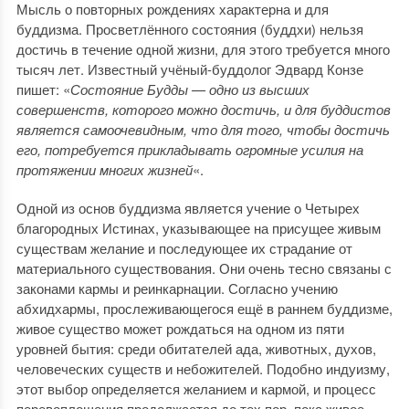
Мысль о повторных рождениях характерна и для
буддизма. Просветлённого состояния (буддхи) нельзя
достичь в течение одной жизни, для этого требуется много
тысяч лет. Известный учёный-буддолог Эдвард Конзе
пишет: «
Состояние Будды — одно из высших
совершенств, которого можно достичь, и для буддистов
является самоочевидным, что для того, чтобы достичь
его, потребуется прикладывать огромные усилия на
протяжении многих жизней
«.
Одной из основ буддизма является учение о Четырех
благородных Истинах, указывающее на присущее живым
существам желание и последующее их страдание от
материального существования. Они очень тесно связаны с
законами кармы и реинкарнации. Согласно учению
абхидхармы, прослеживающегося ещё в раннем буддизме,
живое существо может рождаться на одном из пяти
уровней бытия: среди обитателей ада, животных, духов,
человеческих существ и небожителей. Подобно индуизму,
этот выбор определяется желанием и кармой, и процесс
перевоплощения продолжается до тех пор, пока живое