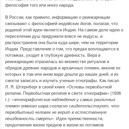
философия того или иного народа.
В России, как правило, информацию о реинкарнации
связывают с философией индийских йогов, полагая, что
родиной этой идеи является Индия. На самом деле идею о
переселении душ придумали вовсе не индусы, и
распространена она была куда шире, чем на территории
Индии. Представление о том, что предки воплощаются в
потомках, уходит в глубокую древность. Вера в
реинкарнацию отразилась во множестве ритуалов и
обрядов древних народов и архаичных племен, многие из
которых в том или ином виде дошли до наших дней, и их
смогли записать и изучить ученые-этнографы. Как писал
Л. Я. Штернберг в своей книге «Основы первобытной
религии. Первобытная религия в свете этнографии» (1936
г.): «
этнографические наблюдения у самых различных
племен земного шара согласно свидетельствуют, что
первобытный человек не верит в естественную
неизбежность смерти
«. Идея преемственности,
продолжения жизни предков в жизни их потомков