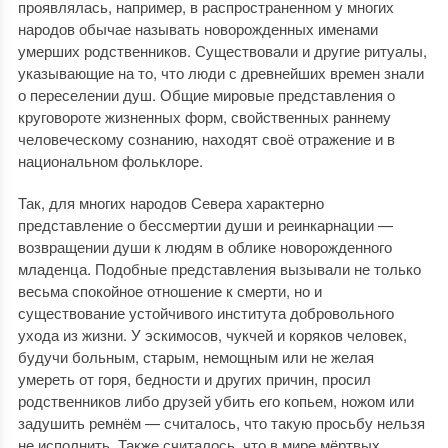
проявлялась, например, в распространенном у многих
народов обычае называть новорожденных именами
умерших родственников. Существовали и другие ритуалы,
указывающие на то, что люди с древнейших времен знали
о переселении душ. Общие мировые представления о
круговороте жизненных форм, свойственных раннему
человеческому сознанию, находят своё отражение и в
национальном фольклоре.
Так, для многих народов Севера характерно
представление о бессмертии души и реинкарнации —
возвращении души к людям в облике новорожденного
младенца. Подобные представления вызывали не только
весьма спокойное отношение к смерти, но и
существование устойчивого института добровольного
ухода из жизни. У эскимосов, чукчей и коряков человек,
будучи больным, старым, немощным или не желая
умереть от горя, бедности и других причин, просил
родственников либо друзей убить его копьем, ножом или
задушить ремнём — считалось, что такую просьбу нельзя
не исполнить. Также считалось, что в мире мёртвых