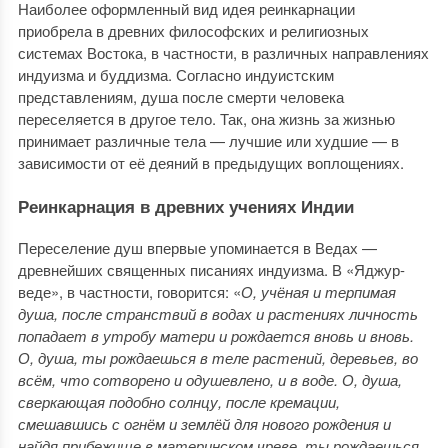
Наиболее оформленный вид идея реинкарнации
приобрела в древних философских и религиозных
системах Востока, в частности, в различных направлениях
индуизма и буддизма. Согласно индуистским
представлениям, душа после смерти человека
переселяется в другое тело. Так, она жизнь за жизнью
принимает различные тела — лучшие или худшие — в
зависимости от её деяний в предыдущих воплощениях.
Реинкарнация в древних учениях Индии
Переселение душ впервые упоминается в Ведах —
древнейших священных писаниях индуизма. В «Яджур-
веде», в частности, говорится: «
О, учёная и терпимая
душа, после странствий в водах и растениях личность
попадает в утробу матери и рождается вновь и вновь.
О, душа, ты рождаешься в теле растений, деревьев, во
всём, что сотворено и одушевлено, и в воде. О, душа,
сверкающая подобно солнцу, после кремации,
смешавшись с огнём и землёй для нового рождения и
найдя прибежище в материнском чреве, ты рождаешься