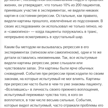
жизнях, он утверждает, что только 10% из 200 пациентов,
принявших участие в экспериментах, не видели никаких
картин в состоянии регрессии. Остальные, как правило,
видели картины прошлого, извлечённые из подсознания. В
своих исследованиях он использовал не только гипноз, но
и «самогипноз» — когда пациенты погружались в транс,
непрерывно всматриваясь в хрустальный шар.
Каким бы методом ни вызывалась регрессия в его
экспериментах (гипнозом или самогипнозом), одни и те же
детали оставались неизменными. Так, все испытуемые
видели картины регрессии, реже слышали или
чувствовали запах. Эти картины были ярче обычных
сновидений. События при регрессии происходили по своим
законам, на которые испытуемый не мог влиять. Картины
при регрессии часто были в чем-то уже знакомы пациенту.
«Вселившись» в личность своего прежнего воплощения,
испытуемый переживал чувства того, в кого он
воплотился, в том числе весьма сильные. События,
которые видел испытуемый, часто отражали проблемы его