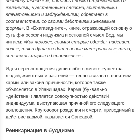
индивидуальное «я», питаясь своими стремлениями и
желаниями, чувственными связями, зрительными
впечатлениями и заблуждениями, обретает в
соответствии со своими действиями желаемые
формы
«. В «Бхагавад-гите», книге, отражающей основную
суть философии индуизма и основной смысл Вед, мы
читаем: «
Как человек, снимая старые одежды, надевает
новые, так и душа входит в новые материальные тела,
оставляя старые и бесполезные
«.
Идея перевоплощения души любого живого существа —
людей, животных и растений — тесно связана с понятием
кармы или закона причинности, которое также
объясняется в Упанишадах. Карма (буквально
«действие») является совокупностью действий
индивидуума, выступающая причиной его следующего
воплощения. Круговорот рождения и смерти, приводимый в
действие кармой, называется Сансарой.
Реинкарнация в буддизме