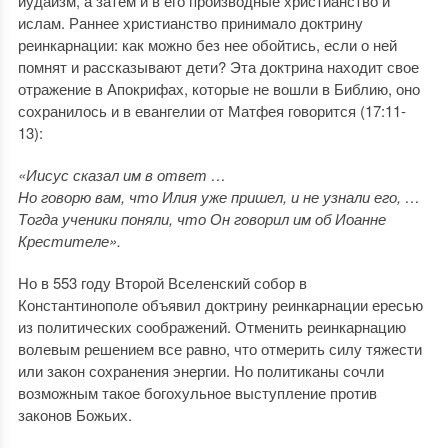
иудаизм, а затем и в его производные христианство и
ислам. Раннее христианство принимало доктрину
реинкарнации: как можно без нее обойтись, если о ней
помнят и рассказывают дети? Эта доктрина находит свое
отражение в Апокрифах, которые не вошли в Библию, оно
сохранилось и в евангелии от Матфея говорится (17:11-
13):
«Иисус сказал им в ответ …
Но говорю вам, что Илия уже пришел, и не узнали его, …
Тогда ученики поняли, что Он говорил им об Иоанне
Крестителе».
Но в 553 году Второй Вселенский собор в
Константинополе объявил доктрину реинкарнации ересью
из политических соображений. Отменить реинкарнацию
волевым решением все равно, что отмерить силу тяжести
или закон сохранения энергии. Но политиканы сочли
возможным такое богохульное выступление против
законов Божьих.