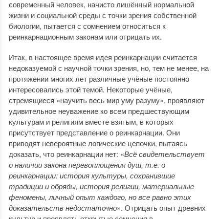
современный человек, начисто лишённый нормальной
жизни и социальной среды с точки зрения собственной
биологии, пытается с сомнением относиться к
реинкарнационным законам или отрицать их.
Итак, в настоящее время идея реинкарнации считается
недоказуемой с научной точки зрения, но, тем не менее, на
протяжении многих лет различные учёные постоянно
интересовались этой темой. Некоторые учёные,
стремящиеся «научить весь мир уму разуму», проявляют
удивительное неуважение ко всем предшествующим
культурам и религиям вместе взятым, в которых
присутствует представление о реинкарнации. Они
приводят невероятные логические цепочки, пытаясь
доказать, что реинкарнации нет: «
Всё свидетельствует
о наличии закона перевоплощения душ, т.е. о
реинкарнации: история культуры, сохранившие
традиции и обряды, история религии, материальные
феномены, личный опыт каждого, но все равно этих
доказательств недостаточно
». Отрицать опыт древних
культур и проявлять открытые сомнения в