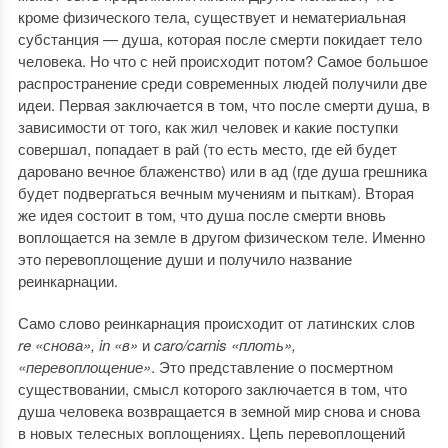
кроме физического тела, существует и нематериальная
субстанция — душа, которая после смерти покидает тело
человека. Но что с ней происходит потом? Самое большое
распространение среди современных людей получили две
идеи. Первая заключается в том, что после смерти душа, в
зависимости от того, как жил человек и какие поступки
совершал, попадает в рай (то есть место, где ей будет
даровано вечное блаженство) или в ад (где душа грешника
будет подвергаться вечным мучениям и пыткам). Вторая
же идея состоит в том, что душа после смерти вновь
воплощается на земле в другом физическом теле. Именно
это перевоплощение души и получило название
реинкарнации.
Само слово реинкарнация происходит от латинских слов
re «снова», in «в»
и
caro/carnis «плоть»,
«перевоплощение»
. Это представление о посмертном
существовании, смысл которого заключается в том, что
душа человека возвращается в земной мир снова и снова
в новых телесных воплощениях. Цепь перевоплощений