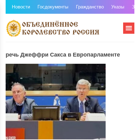
Новости
Госдокументы
Гражданство
Указы
Зем
речь Джеффри Сакса в Европарламенте