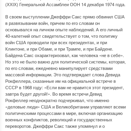
(ХХIХ) Генеральной Ассамблеи ООН 14 декабря 1974 года.
В своем выступлении Джеффри Сакс прямо обвинил США
в развязывании войн, причем по его словам он
основывался на личном опыте наблюдений. А его личный
40-калетний опыт свидетельствует о том, что политику
войн США проводили при всех президентах, и при
Клинтоне, и при Обаме, и при Трампе, и при Байдене.
Байдена Сакс охарактеризовал, как человека «не в себе».
Но это не было важно для политической системы, которая,
по его словам, ежедневно манипулирует средствами
массовой информации. Это подтверждает слова Девида
Рокфеллера, сказанные им на официальной встрече в
СССР в 1968 году: «Если вам не нравится этот президент,
завтра будет другой!». Во время встречи Девид
Рокфеллер неоднократно подчеркивал, что именно
«деловые люди» США и Великобритании управляют всеми
политическими процессами в мире, включая организацию
военных конфликтов, революций и государственных
переворотов. Джеффри Сакс также упомянул и о