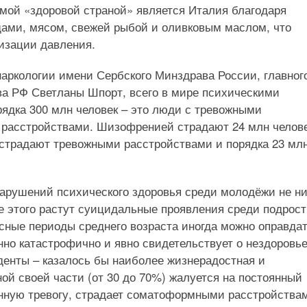
мой «здоровой страной» является Италия благодаря
щами, мясом, свежей рыбой и оливковым маслом, что
изации давления.
аркологии имени Сербского Минздрава России, главног
а РФ Светланы Шпорт, всего в мире психическими
ядка 300 млн человек – это люди с тревожными
 расстройствами. Шизофренией страдают 24 млн челове
 страдают тревожными расстройствами и порядка 23 млн
нарушений психического здоровья среди молодёжи не ни
 этого растут суицидальные проявления среди подрост
сные периоды среднего возраста иногда можно оправдат
но катастрофично и явно свидетельствует о нездоровь
денты – казалось бы наиболее жизнерадостная и
ой своей части (от 30 до 70%) жалуется на постоянный
анную тревогу, страдает соматоформными расстройства