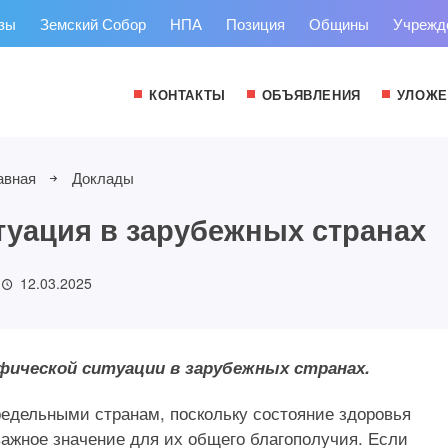
зы
Земский Собор
НПА
Позиция
Общины
Учрежд
КОНТАКТЫ
ОБЪЯВЛЕНИЯ
УЛОЖЕ
авная
Доклады
уация в зарубежных странах
12.03.2025
фической ситуации в зарубежных странах.
редельными странам, поскольку состояние здоровья
ажное значение для их общего благополучия. Если