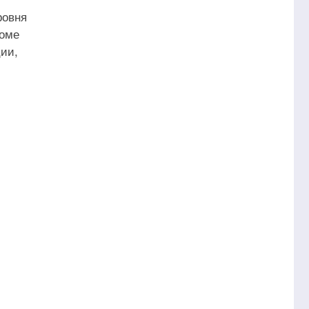
ровня
роме
ии,