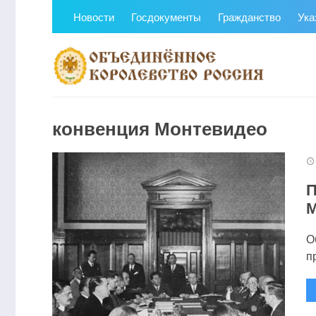
Новости
Госдокументы
Гражданство
Ука
конвенция Монтевидео
П
М
О
п