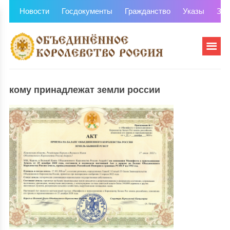
Новости
Госдокументы
Гражданство
Указы
Зем
кому принадлежат земли россии