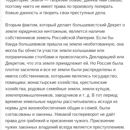
поэтому никто не имеет права по произволу попирать
божью данность и творить свои преступные дела.
Вторым фактом, который делает большевистский Декрет о
земле юридически ничтожным, является наличие
собственников земель Российской Империи. Если бы
банда большевиков пришла на землю необетованную, она
могла бы обнести участок земли колышками или
пограничными столбами и провозгласить Декларацией или
Декретом, что эта земля принадлежит ей. Но Россия была
плотно заселена и все ее земли были распределены и
имела собственников, которыми являлись государство,
помещики, монастырские хозяйства, крестьянские
хозяйства, родовые семейные земли, земли купцов,
землепромышленников, заводчиков и т. д. В тот период
времени земельные наделы рассчитывались исходя из
нормы для жизнеобеспечения общин и семей, были
согласованы и законны. Никакой госпереворот не даёт
права для грабежей и присвоения чужого. Присвоение
чужих законных владений всегда является преступлением.