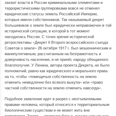
захват власти в России криминальными элементами и
террористическими группировками вовсе не отменял
юридические статусы земель Российской Империи,
которые имели собственников. Так называемый декрет
большевиков о земле был юридически неправомочен в той
исторической ситуации, в которой в тот момент
находилась Россия. С точки зрения исторической
ретроспективы «Декрет II Второго всероссийского съезда
Советов о земле» 26 октября 1917 г. был мошенническим и
манипулятивным, рассчитанным на безграмотность и
доверчивость населения, и не принёс народу обещанного
благополучия. У Ленина, автора проекта Декрета, не было
полномочий, равно как юридического и морального права
на то, чтобы «помещичью собственность на землю
отменить немедленно без всякого выкупа» или «право
частной собственности на землю отменить навсегда».
Подобное заявление идет в разрез с неотъемлемыми
правами человека, который относится к территориальным
биологическим существам и не может жить вне
территории. Земля — творение божье, данное нам свыше,