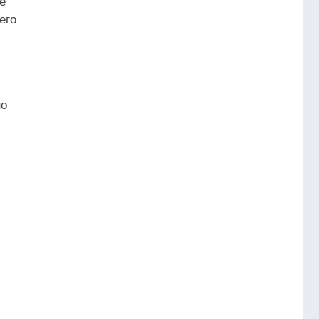
е
его
но