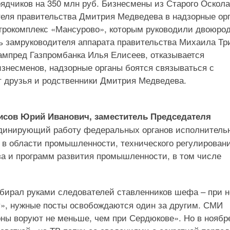
ядчиков на 350 млн руб. Бизнесмены из Старого Оскола
теля правительства Дмитрия Медведева в надзорные ор
«Агрокомплекс «Мансурово», которым руководили двоюро
ь замруководителя аппарата правительства Михаила Тр
ампред Газпромбанка Илья Елисеев, отказывается
знесменов, надзорные органы боятся связываться с
т друзья и родственники Дмитрия Медведева.
исов Юрий Иванович, заместитель Председателя
рдинирующий работу федеральных органов исполнитель
 в области промышленности, технического регулировани
за и программ развития промышленности, в том числе
ирал руками следователей ставленников шефа – при 
», нужные посты освобождаются один за другим. СМИ
ны воруют не меньше, чем при Сердюкове». Но в ноябр