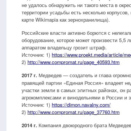
не удалось обнаружить ни такого места в окре
территории усадьбы есть несколько корпусов
карте Wikimapia как зернохранилища).
Российские власти активно борются с нелегал
оборудование, которое может произвести 5,5 
аппаратом владельцу грозит штраф.
Источник: 1)
https://www.proekt.media/article/
2)
http://www.compromat.ru/page_40593.htm
Медведев — создатель и глава огромно
2017 г.
правящей партии «Единая Россия» владеет не
участки земли в самых элитных районах, он р
агрокомплексами и винодельнями в России и 
Источник: 1)
https://dimon.navalny.com/
2)
http://www.compromat.ru/page_37760.htm
Компания двоюродного брата Медведева
2014 г.