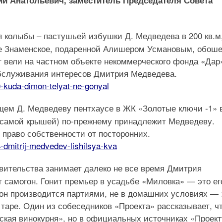
й Анатольевич, заместитель Председателя Совета
 колыбы – пастушьей избушки Д. Медведева в 200 кв.м,
ле Знаменское, подаренной Алишером Усмановым, обош
т вели на частном объекте некоммерческого фонда «Дар
обслуживания интересов Дмитрия Медведева.
0-kuda-dimon-telyat-ne-gonyal
ем Д. Медведеву пентхаусе в ЖК «Золотые ключи -1» 
д самой крышей) по-прежнему принадлежит Медведеву.
 право собственности от посторонних.
4-dmitrij-medvedev-lishilsya-kva
вительства занимает далеко не все время Дмитрия
 самогон. Гонит премьер в усадьбе «Миловка» — это ег
он производится партиями, не в домашних условиях — 
таре. Один из собеседников «Проекта» рассказывает, ч
ская винокурня», но в официальных источниках «Проект