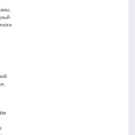
ганы,
дный
иноги
ной
я,
нём
е