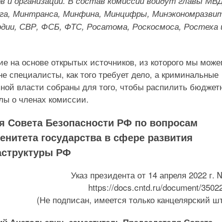
в и организаций. В состав комиссии войдут главы МВД
га, Минтранса, Минфина, Минцифры, Минэкономразвит
дии, СВР, ФСБ, ФТС, Росатома, Роскосмоса, Ростеха 
.
е на основе открытых источников, из которого мы мож
е специалисты, как того требует дело, а криминальные
ной власти собраны для того, чтобы распилить бюджет
лы о членах комиссии.
я Совета Безопасности РФ по вопросам
енитета государства в сфере развития
аструктуры РФ
Указ президента от 14 апреля 2022 г. 
https://docs.cntd.ru/document/3502
(Не подписан, имеется только канцелярский ш