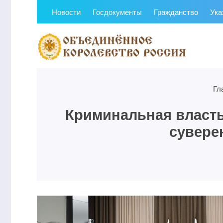
Новости
Госдокументы
Гражданство
Ука
Гл
Криминальная власть
суверен