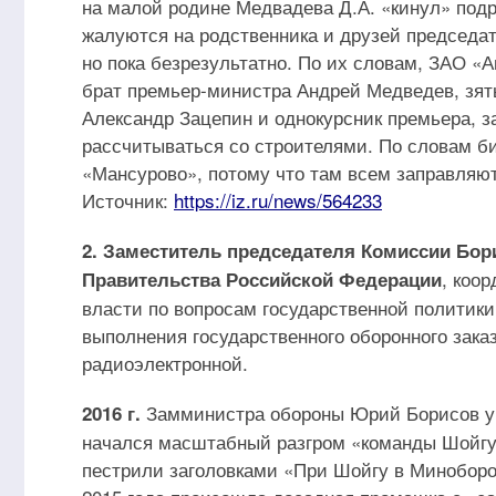
на малой родине Медвадева Д.А. «кинул» подр
жалуются на родственника и друзей председа
но пока безрезультатно. По их словам, ЗАО 
брат премьер-министра Андрей Медведев, зят
Александр Зацепин и однокурсник премьера, з
рассчитываться со строителями. По словам би
«Мансурово», потому что там всем заправляю
Источник:
https://iz.ru/news/564233
2. Заместитель председателя Комиссии Бор
, коо
Правительства Российской Федерации
власти по вопросам государственной политики
выполнения государственного оборонного зака
радиоэлектронной.
Замминистра обороны Юрий Борисов уб
2016 г.
начался масштабный разгром «команды Шойгу
пестрили заголовками «При Шойгу в Миноборо