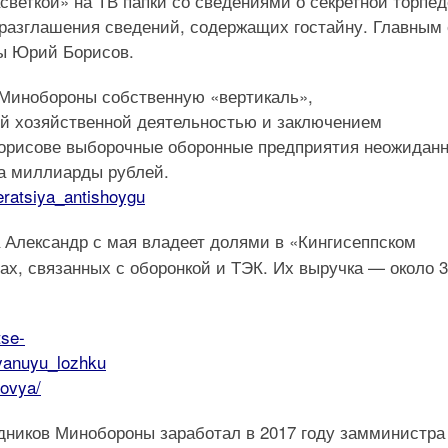
светкой» на ТВ папки со сведениями о секретной торпед
 разглашения сведений, содержащих гостайну. Главным 
ы Юрий Борисов.
 Минобороны собственную «вертикаль»,
й хозяйственной деятельностью и заключением
Борисове выборочные оборонные предприятия неожидан
на миллиарды рублей.
eratsiya_antishoygu
Александр с мая владеет долями в «Кингисеппском
х, связанных с оборонкой и ТЭК. Их выручка — около 3
tse-
yanuyu_lozhku
novya/
ников Минобороны заработал в 2017 году замминистра