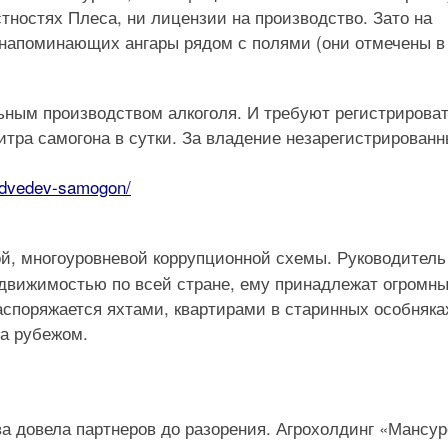
стностях Плеса, ни лицензии на производство. Зато на
, напоминающих ангары рядом с полями (они отмечены в
ьным производством алкоголя. И требуют регистрирова
литра самогона в сутки. За владение незарегистрирован
medvedev-samogon/
й, многоуровневой коррупционной схемы. Руководитель
движимостью по всей стране, ему принадлежат огромн
аспоряжается яхтами, квартирами в старинных особняка
за рубежом.
 довела партнеров до разорения. Агрохолдинг «Мансур