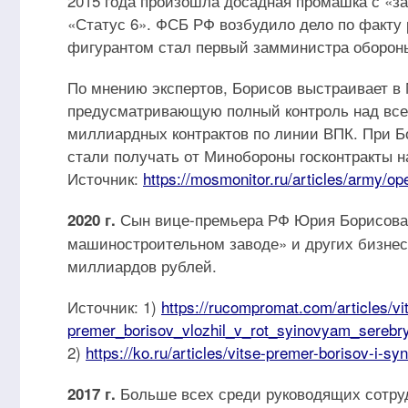
2015 года произошла досадная промашка с «за
«Статус 6». ФСБ РФ возбудило дело по факту
фигурантом стал первый замминистра оборон
По мнению экспертов, Борисов выстраивает в
предусматривающую полный контроль над все
миллиардных контрактов по линии ВПК. При 
стали получать от Минобороны госконтракты 
Источник:
https://mosmonitor.ru/articles/army/op
Сын вице-премьера РФ Юрия Борисова 
2020 г.
машиностроительном заводе» и других бизнеса
миллиардов рублей.
Источник: 1)
https://rucompromat.com/articles/vi
premer_borisov_vlozhil_v_rot_syinovyam_serebr
2)
https://ko.ru/articles/vitse-premer-borisov-i-sy
Больше всех среди руководящих сотруд
2017 г.