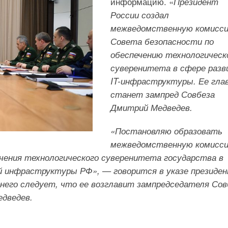
информацию. «
Президент
России создал
межведомственную комисс
Совета безопасности по
обеспечению технологическ
суверенитета в сфере раз
IT-инфраструктуры. Ее гла
станет зампред Совбеза
Дмитрий Медведев.
«Постановляю образовать
межведомственную комисс
чения технологического суверенитета государства в
 инфраструктуры РФ», — говорится в указе президен
него следует, что ее возглавит зампредседателя Сов
дведев.