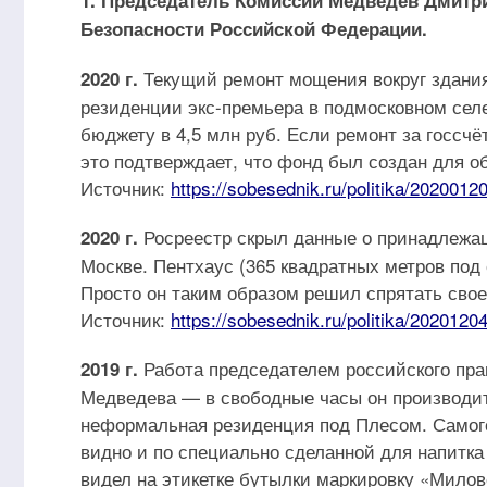
1. Председатель Комиссии Медведев Дмитри
Безопасности Российской Федерации.
Текущий ремонт мощения вокруг здания
2020 г.
резиденции экс-премьера в подмосковном се
бюджету в 4,5 млн руб. Если ремонт за госсчё
это подтверждает, что фонд был создан для 
Источник:
https://sobesednik.ru/politika/2020012
Росреестр скрыл данные о принадлежащ
2020 г.
Москве. Пентхаус (365 квадратных метров по
Просто он таким образом решил спрятать свое
Источник:
https://sobesednik.ru/politika/2020120
Работа председателем российского пра
2019 г.
Медведева — в свободные часы он производит
неформальная резиденция под Плесом. Самог
видно и по специально сделанной для напитка 
видел на этикетке бутылки маркировку «Милов