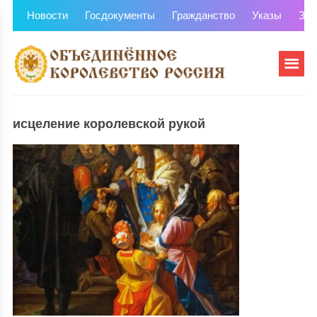
Новости
Госдокументы
Гражданство
Указы
Зем
исцеление королевской рукой