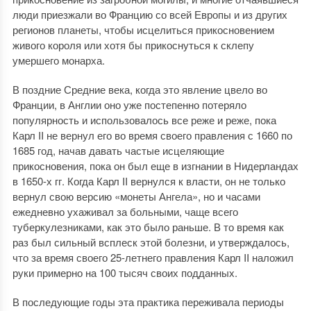
люди приезжали во Францию ​​со всей Европы и из других
регионов планеты, чтобы исцелиться прикосновением
живого короля или хотя бы прикоснуться к склепу
умершего монарха.
В поздние Средние века, когда это явление цвело во
Франции, в Англии оно уже постепенно потеряло
популярность и использовалось все реже и реже, пока
Карл II не вернул его во время своего правления с 1660 по
1685 год, начав давать частые исцеляющие
прикосновения, пока он был еще в изгнании в Нидерландах
в 1650-х гг. Когда Карл II вернулся к власти, он не только
вернул свою версию «монеты Ангела», но и часами
ежедневно ухаживал за больными, чаще всего
туберкулезниками, как это было раньше. В то время как
раз был сильный всплеск этой болезни, и утверждалось,
что за время своего 25-летнего правления Карл II наложил
руки примерно на 100 тысяч своих подданных.
В последующие годы эта практика переживала периоды