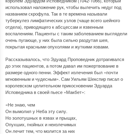
королем Эдуардом Исповедником (1042-1066), который
использовал наложение рук, чтобы вылечить недуг под
названием скрофула. Так в те времена называли
туберкулез лимфатических узлов (чаще всего шейного
отдела), приводящего к абсцессам и язвенным
воспалениям. Пациенты с таким заболеванием выглядели
очень пугающе, у них была сильно раздутая шея,
покрытая красными опухолями и жуткими язвами.
Рассказывалось, что Эдуард Проповедник дотрагивался
до этих пациентов, а потом давал им пожертвование в
размере одного пенни. Эффект излечения был «почти
мгновенным и чудесным». Сам Уильям Шекспир писал о
королевском целительном прикосновении Эдуарда
Исповедника в своей пьесе «Макбет»:
«Не знаю, чем
Он вымолил у Неба эту силу.
Но золотушных в язвах и прыщах,
Опухших, гнойных и неизлечимых
Он лечит тем, что молится за них