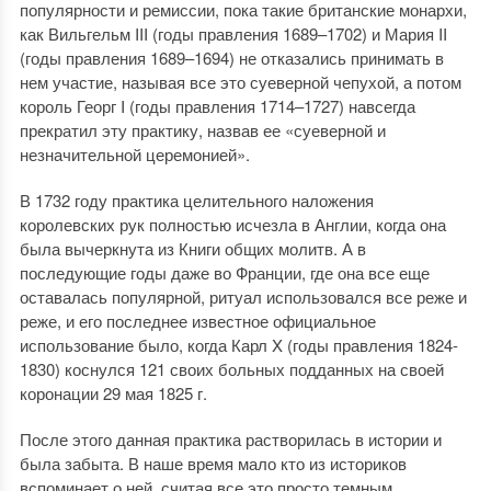
популярности и ремиссии, пока такие британские монархи,
как Вильгельм III (годы правления 1689–1702) и Мария II
(годы правления 1689–1694) не отказались принимать в
нем участие, называя все это суеверной чепухой, а потом
король Георг I (годы правления 1714–1727) навсегда
прекратил эту практику, назвав ее «суеверной и
незначительной церемонией».
В 1732 году практика целительного наложения
королевских рук полностью исчезла в Англии, когда она
была вычеркнута из Книги общих молитв. А в
последующие годы даже во Франции, где она все еще
оставалась популярной, ритуал использовался все реже и
реже, и его последнее известное официальное
использование было, когда Карл X (годы правления 1824-
1830) коснулся 121 своих больных подданных на своей
коронации 29 мая 1825 г.
После этого данная практика растворилась в истории и
была забыта. В наше время мало кто из историков
вспоминает о ней, считая все это просто темным