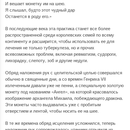
И вешает монетку им на шею.
Я слышал, будто этот чудный дар
Останется в роду его.»
В последующие века эта практика станет все более
распространенной среди королевских семей по всему
континенту и расширится, чтобы использовать ее для
лечения не только туберкулеза, но и прочих
всевозможных проблем, включая ревматизм, судороги,
лихорадку, слепоту, зоб и другие недуги.
Обряд наложения рук с целительской целью совершался
обычно в священные дни, а со времен Генриха VII
излеченным давали уже не пенни, а специальную золотую
монету под названием «Ангел», на которой красовалось
изображение архангела Михаила, побеждающего дракона.
Эти монеты часто выдавались уже с пробитым
отверстием и лентой, чтобы носить ее на шее.
В те же времена обряд исцеления усложнился, теперь
наложение рук сопровождалось чтением отрывков из