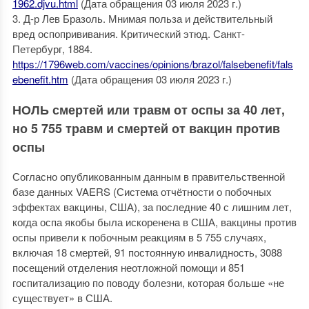
1962.djvu.html
(Дата обращения 03 июля 2023 г.)
3. Д-р Лев Бразоль. Мнимая польза и действительный
вред оспопрививания. Критический этюд. Санкт-
Петербург, 1884.
https://1796web.com/vaccines/opinions/brazol/falsebenefit/fals
ebenefit.htm
(Дата обращения 03 июля 2023 г.)
НОЛЬ смертей или травм от оспы за 40 лет,
но 5 755 травм и смертей от вакцин против
оспы
Согласно опубликованным данным в правительственной
базе данных VAERS (Система отчётности о побочных
эффектах вакцины, США), за последние 40 с лишним лет,
когда оспа якобы была искоренена в США, вакцины против
оспы привели к побочным реакциям в 5 755 случаях,
включая 18 смертей, 91 постоянную инвалидность, 3088
посещений отделения неотложной помощи и 851
госпитализацию по поводу болезни, которая больше «не
существует» в США.