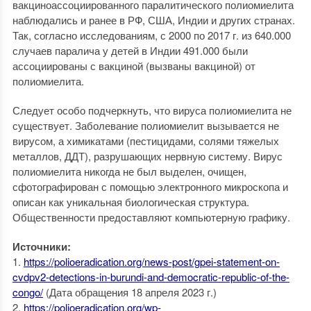
вакциноассоциированного паралитического полиомиелита
наблюдались и ранее в РФ, США, Индии и других странах.
Так, согласно исследованиям, с 2000 по 2017 г. из 640.000
случаев паралича у детей в Индии 491.000 были
ассоциированы с вакциной (вызваны вакциной) от
полиомиелита.
Следует особо подчеркнуть, что вируса полиомиелита не
существует. Заболевание полиомиелит вызывается не
вирусом, а химикатами (пестицидами, солями тяжелых
металлов, ДДТ), разрушающих нервную систему. Вирус
полиомиелита никогда не был выделен, очищен,
сфотографирован с помощью электронного микроскопа и
описан как уникальная биологическая структура.
Общественности предоставляют компьютерную графику.
Источники:
1.
https://polioeradication.org/news-post/gpei-statement-on-
cvdpv2-detections-in-burundi-and-democratic-republic-of-the-
congo/
(Дата обращения 18 апреля 2023 г.)
2.
https://polioeradication.org/wp-