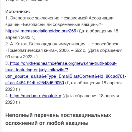
Источники:
1. Экспертное заключение Независимой Ассоциации
врачей «Безопасны ли современные вакцины?»
https://t.me/associationofdoctors/266
(Дата обращения 18
апреля 2023 г.)
2. А. Коток. Беспощадная иммунизация. – Новосибирск,
«Гомеопатическая книга», 2006. – 592 с. (Дата обращения
03 июля 2023 г.)
3.
https://childrenshealthdefense.org/news/the-truth-about-
fauci-featuring-dr-judy-mikovits/?
utm_source=salsa&eType=EmailBlastContent&eId=86cad761-
a1ac-4464-914f-e2548d6f9050
(Дата обращения 18 апреля
2023 г.)
4.
https://medum.ru/sputnik-v
(Дата обращения 18 апреля
2023 г.)
Неполный перечень поствакцинальных
осложнений от любой вакцины