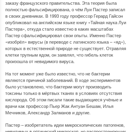
заказу французского правительства. Эта теория была
полностью фальсифицирована, о чём Луи Пастер записал
в своих дневниках. В 1993 году профессор Герард Гайсон
опубликовал на английском языке книгу «Тайная наука Луи
Пастера», откуда стало известно в каких масштабах
Пастер сфальсифицировал свои опыты. Именно Пастер
«изобрёл» вирусы (в переводе с латинского языка – «яд»),
которых в естественной природе не существует. Отравляя
клетки трупным ядом, он заявлял, что гибель клеток
произошла от невидимого вируса.
На тот момент уже было известно, что не бактерии
являются причиной заболеваний. В ходе экспериментов
было установлено, что бактерии могут производить
токсины только в мёртвых тканях в условиях отсутствия
кислорода. Об этом писали такие выдающиеся учёные и
врачи как профессор Пьер Жак Антуан Бешам, Илья
Мечников, Александр Залманов и другие.
Пастер – изобретатель идеи микроскопических патогенов,
невидимых в оптический микроскоп, но распространяющих