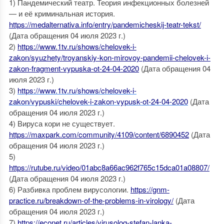
1) Пандемический театр. Теория инфекционных болезней
— и её криминальная история.
https://medalternativa.info/entry/pandemicheskij-teatr-tekst/
(Дата обращения 04 июля 2023 г.)
2)
https://www.1tv.ru/shows/chelovek-i-
zakon/syuzhety/troyanskiy-kon-mirovoy-pandemii-chelovek-i-
zakon-fragment-vypuska-ot-24-04-2020
(Дата обращения 04
июля 2023 г.)
3)
https://www.1tv.ru/shows/chelovek-i-
zakon/vypuski/chelovek-i-zakon-vypusk-ot-24-04-2020
(Дата
обращения 04 июля 2023 г.)
4) Вируса кори не существует.
https://maxpark.com/community/4109/content/6890452
(Дата
обращения 04 июля 2023 г.)
5)
https://rutube.ru/video/01abc8a66ac962f765c15dca01a08807/
(Дата обращения 04 июля 2023 г.)
6) Разбивка проблем вирусологии.
https://gnm-
practice.ru/breakdown-of-the-problems-in-virology/
(Дата
обращения 04 июля 2023 г.)
7)
https://econet.ru/articles/virusolog-stefan-lanka-