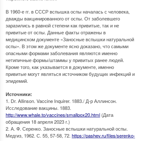
В 1960-е гг. в СССР вспышка оспы началась с человека,
дважды вакцинированного от оспы. От заболевшего
заразились в равной степени как привитые, так и не
привитые от оспы. Данные факты отражены в
медицинском документе «Заносные вспышки натуральной
оспы». В этом же документе ясно доказано, что самыми
опасными формами заболевания являются именно
нетипичные формы/штаммы у привитых ранее людей.
Кроме того, как указывается в документе, именно
привитые могут являться источником будущих инфекций и
эпидемий.
Источники:
1. Dr. Allinson. Vaccine Inquirer. 1883./ Д-р Аллинсон.
Исследование вакцины. 1883.
http://www.whale.to/vaccines/smallpox20.html
(Дата
обращения 18 апреля 2023 г.)
2. А. Ф. Серенко. Заносные вспышки натуральной оспы.
Медгиз, 1962. С. 55, 57-58, 72.
https://pashev.ru/files/serenko-