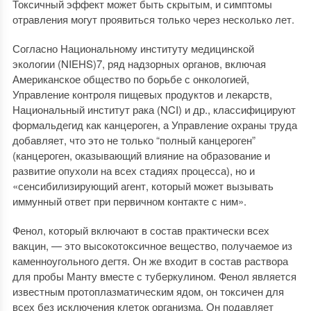
Токсичный эффект может быть скрытым, и симптомы
отравления могут проявиться только через несколько лет.
Согласно Национальному институту медицинской
экологии (NIEHS)7, ряд надзорных органов, включая
Американское общество по борьбе с онкологией,
Управление контроля пищевых продуктов и лекарств,
Национальный институт рака (NCI) и др., классифицируют
формальдегид как канцероген, а Управление охраны труда
добавляет, что это не только “полный канцероген”
(канцероген, оказывающий влияние на образование и
развитие опухоли на всех стадиях процесса), но и
«сенсибилизирующий агент, который может вызывать
иммунный ответ при первичном контакте с ним».
Фенол, который включают в состав практически всех
вакцин, — это высокотоксичное вещество, получаемое из
каменноугольного дегтя. Он же входит в состав раствора
для пробы Манту вместе с туберкулином. Фенол является
известным протоплазматическим ядом, он токсичен для
всех без исключения клеток организма. Он подавляет