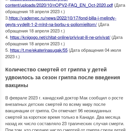
content/uploads/2020/10/nOPV2-FAQ_EN_Oct-2020.pdf
(Дата
обращения 18 апреля 2023 г.)
3.
https://vademec.ru/news/2022/10/17/fond-billa-i-melindy-
geyts-vydelit-1-2-mlrd-na-borbu-s-poliomielitom/
(Дата
обращения 18 апреля 2023 г.)
4.
https://knigogo.net/chitat-online/privivat-ili-ne-privivat/
(Дата
обращения 18 апреля 2023 г.)
5.
https://t.me/ekaterinasugak/55
(Дата обращения 04 июля
2023 г.)
Количество смертей от гриппа у детей
удвоилось за сезон гриппа после введения
вакцины
В феврале 2023 г. канадский доктор Мак сообщил о росте
внезапных детских смертей по всему миру после
вакцинации от гриппа. Он отмечает 96 неожиданных
смертей за короткое время только в Канаде. Два месяца
назад их число составляло 23 трагических случая смерти.
При том, что среднее число смертей от гриппа среди детей