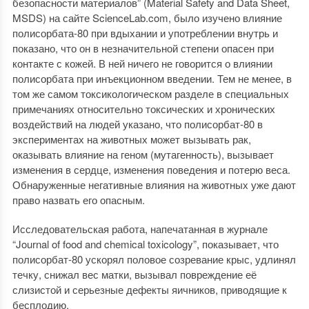
безопасности материалов” (Material Safety and Data Sheet,
MSDS) на сайте ScienceLab.com, было изучено влияние
полисорбата-80 при вдыхании и употреблении внутрь и
показано, что он в незначительной степени опасен при
контакте с кожей. В ней ничего не говорится о влиянии
полисорбата при инъекционном введении. Тем не менее, в
том же самом токсикологическом разделе в специальных
примечаниях относительно токсических и хронических
воздействий на людей указано, что полисорбат-80 в
экспериментах на животных может вызывать рак,
оказывать влияние на геном (мутагенность), вызывает
изменения в сердце, изменения поведения и потерю веса.
Обнаруженные негативные влияния на животных уже дают
право назвать его опасным.
Исследовательская работа, напечатанная в журнале
“Journal of food and chemical toxicology”, показывает, что
полисорбат-80 ускорял половое созревание крыс, удлинял
течку, снижал вес матки, вызывал повреждение её
слизистой и серьезные дефекты яичников, приводящие к
бесплодию.