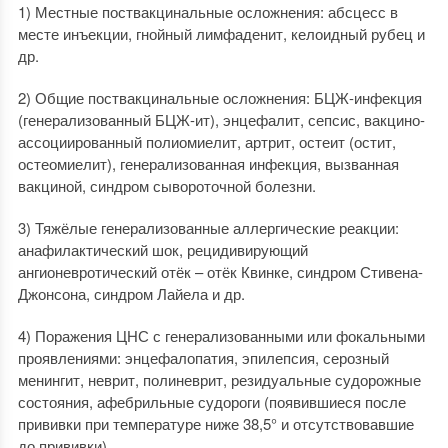
1) Местные поствакцинальные осложнения: абсцесс в
месте инъекции, гнойный лимфаденит, келоидный рубец и
др.
2) Общие поствакцинальные осложнения: БЦЖ-инфекция
(генерализованный БЦЖ-ит), энцефалит, сепсис, вакцино-
ассоциированный полиомиелит, артрит, остеит (остит,
остеомиелит), генерализованная инфекция, вызванная
вакциной, синдром сывороточной болезни.
3) Тяжёлые генерализованные аллергические реакции:
анафилактический шок, рецидивирующий
ангионевротический отёк – отёк Квинке, синдром Стивена-
Джонсона, синдром Лайела и др.
4) Поражения ЦНС с генерализованными или фокальными
проявлениями: энцефалопатия, эпилепсия, серозный
менингит, неврит, полиневрит, резидуальные судорожные
состояния, афебрильные судороги (появившиеся после
прививки при температуре ниже 38,5° и отсутствовавшие
до прививки).