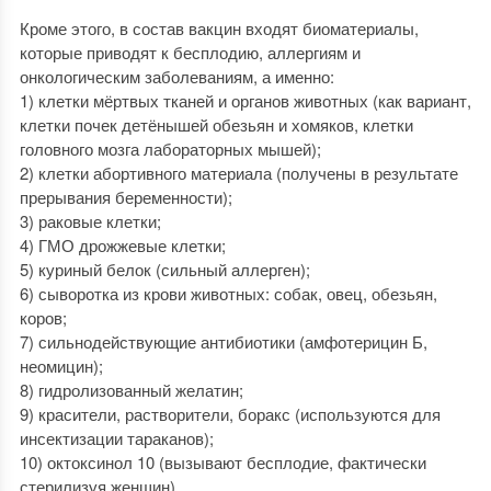
Кроме этого, в состав вакцин входят биоматериалы,
которые приводят к бесплодию, аллергиям и
онкологическим заболеваниям, а именно:
1) клетки мёртвых тканей и органов животных (как вариант,
клетки почек детёнышей обезьян и хомяков, клетки
головного мозга лабораторных мышей);
2) клетки абортивного материала (получены в результате
прерывания беременности);
3) раковые клетки;
4) ГМО дрожжевые клетки;
5) куриный белок (сильный аллерген);
6) сыворотка из крови животных: собак, овец, обезьян,
коров;
7) сильнодействующие антибиотики (амфотерицин Б,
неомицин);
8) гидролизованный желатин;
9) красители, растворители, боракс (используются для
инсектизации тараканов);
10) октоксинол 10 (вызывают бесплодие, фактически
стерилизуя женщин).