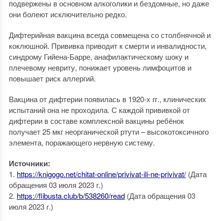
подвержены в основном алкоголики и бездомные, но даже
они болеют исключительно редко.
Дифтерийная вакцина всегда совмещена со столбнячной и
коклюшной. Прививка приводит к смерти и инвалидности,
синдрому Гийена-Барре, анафилактическому шоку и
плечевому невриту, понижает уровень лимфоцитов и
повышает риск аллергий.
Вакцина от дифтерии появилась в 1920-х гг., клинических
испытаний она не проходила. С каждой прививкой от
дифтерии в составе комплексной вакцины ребёнок
получает 25 мкг неорганической ртути – высокотоксичного
элемента, поражающего нервную систему.
Источники:
1.
https://knigogo.net/chitat-online/privivat-ili-ne-privivat/
(Дата
обращения 03 июля 2023 г.)
2.
https://flibusta.club/b/538260/read
(Дата обращения 03
июля 2023 г.)