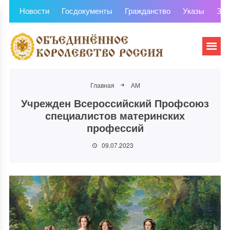
Новости
Госдокументы
Гражданство
Указы
Зем
Главная
АМ
Учрежден Всероссийский Профсоюз
специалистов материнских
профессий
09.07.2023