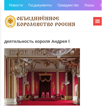
Новости
Госдокументы
Гражданство
Указы
Зем
деятельность короля Андрея I