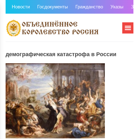
Новости
Госдокументы
Гражданство
Указы
Зем
демографическая катастрофа в России