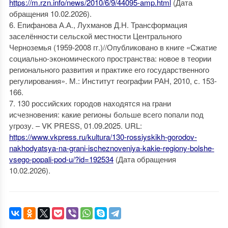
https://m.rzn.info/news/2010/6/9/44095-amp.html
(Дата
обращения 10.02.2026).
6. Епифанова А.А., Лухманов Д.Н. Трансформация
заселённости сельской местности Центрального
Черноземья (1959-2008 гг.)//Опубликовано в книге «Сжатие
социально-экономического пространства: новое в теории
регионального развития и практике его государственного
регулирования». М.: Институт географии РАН, 2010, с. 153-
166.
7. 130 российских городов находятся на грани
исчезновения: какие регионы больше всего попали под
угрозу. – VK PRESS, 01.09.2025. URL:
https://www.vkpress.ru/kultura/130-rossiyskikh-gorodov-
nakhodyatsya-na-grani-ischeznoveniya-kakie-regiony-bolshe-
vsego-popali-pod-u/?id=192534
(Дата обращения
10.02.2026).