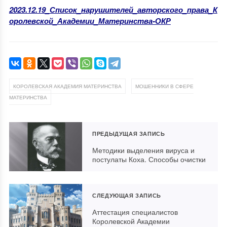
2023.12.19_Список_нарушителей_авторского_права_К
оролевской_Академии_Материнства-ОКР
,
КОРОЛЕВСКАЯ АКАДЕМИЯ МАТЕРИНСТВА
МОШЕННИКИ В СФЕРЕ
МАТЕРИНСТВА
ПРЕДЫДУЩАЯ ЗАПИСЬ
Методики выделения вируса и
постулаты Коха. Способы очистки
СЛЕДУЮЩАЯ ЗАПИСЬ
Аттестация специалистов
Королевской Академии