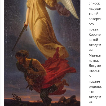
список
наруши
телей
авторск
ого
права
Короле
вской
Академ
ии
Матери
нства.
Докуме
нтальн
о
подтве
рждено,
что
Академ
ия