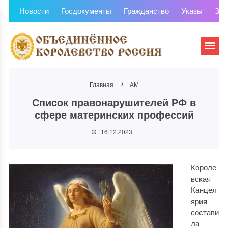
Новости
Госдокументы
Гражданство
Указы
Зем
Главная
АМ
Список правонарушителей РФ в
сфере материнских профессий
16.12.2023
Короле
вская
Канцел
ярия
состави
ла