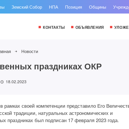
зы
Земский Собор
НПА
Позиция
Общины
Учрежд
КОНТАКТЫ
ОБЪЯВЛЕНИЯ
УЛОЖЕ
авная
Новости
ственных праздниках ОКР
18.02.2023
 в рамках своей компетенции представило Его Величест
усской традиции, натуральных астрономических и
ных праздниках был подписан 17 февраля 2023 года.