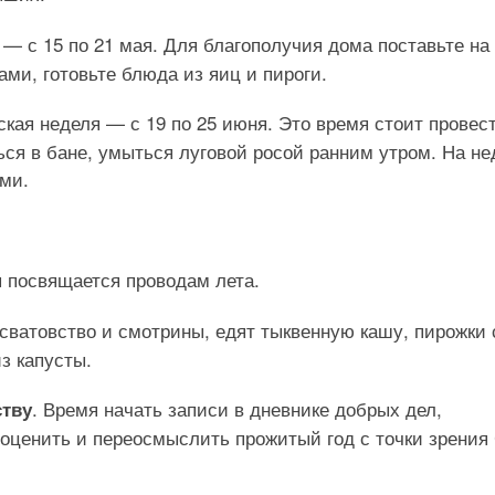
 — с 15 по 21 мая. Для благополучия дома поставьте на
ами, готовьте блюда из яиц и пироги.
ская неделя — с 19 по 25 июня. Это время стоит провес
ться в бане, умыться луговой росой ранним утром. На не
ями.
я посвящается проводам лета.
 сватовство и смотрины, едят тыквенную кашу, пирожки 
з капусты.
. Время начать записи в дневнике добрых дел,
ству
 оценить и переосмыслить прожитый год с точки зрения