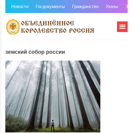
Новости
Госдокументы
Гражданство
Указы
Зем
земский собор россии