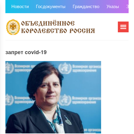
Новости
Госдокументы
Гражданство
Указы
Зем
запрет covid-19