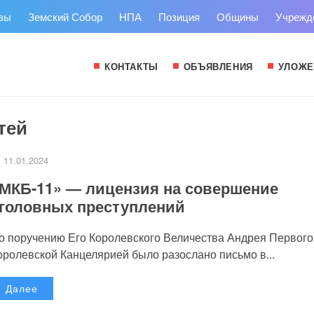
зы
Земский Собор
НПА
Позиция
Общины
Учрежд
КОНТАКТЫ
ОБЪЯВЛЕНИЯ
УЛОЖЕ
тей
11.01.2024
МКБ-11» — лицензия на совершение
головных преступлений
о поручению Его Королевского Величества Андрея Первого
оролевской Канцелярией было разослано письмо в...
Далее