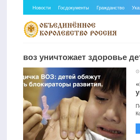
Новости
Госдокументы
Гражданство
Ука
воз уничтожает здоровье де
«
у
П
К