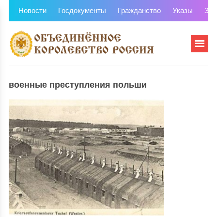
Новости
Госдокументы
Гражданство
Указы
Зем
военные преступления польши