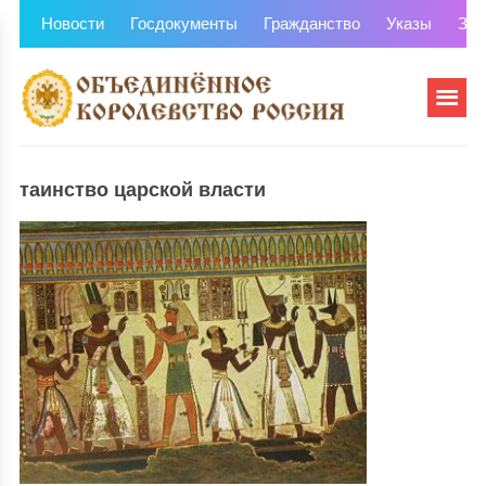
Новости
Госдокументы
Гражданство
Указы
Зем
таинство царской власти