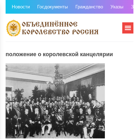
Новости
Госдокументы
Гражданство
Указы
Зем
положение о королевской канцелярии