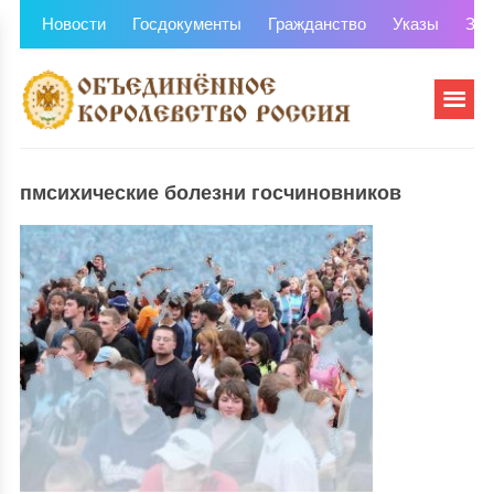
Новости
Госдокументы
Гражданство
Указы
Зем
пмсихические болезни госчиновников