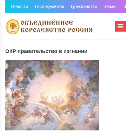
Новости
Госдокументы
Гражданство
Указы
Зем
ОКР правительство в изгнании