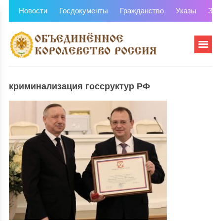
Новости
Госдокументы
Гражданство
Указы
Зем
криминализация госсруктур РФ