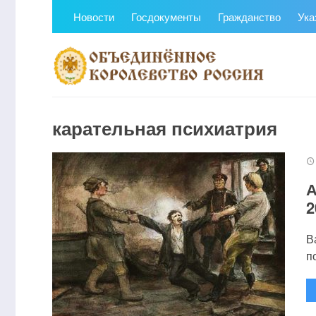
Новости
Госдокументы
Гражданство
Ука
карательная психиатрия
А
2
В
п