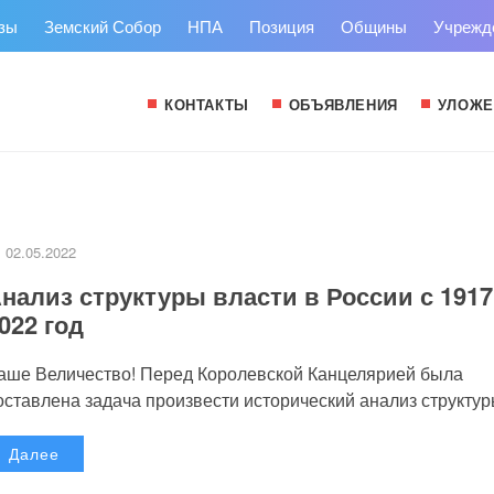
зы
Земский Собор
НПА
Позиция
Общины
Учрежд
КОНТАКТЫ
ОБЪЯВЛЕНИЯ
УЛОЖЕ
02.05.2022
нализ структуры власти в России с 1917
022 год
аше Величество! Перед Королевской Канцелярией была
оставлена задача произвести исторический анализ структуры
Далее