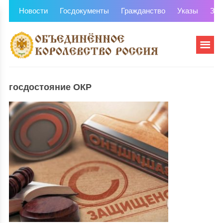
Новости
Госдокументы
Гражданство
Указы
Зем
госдостояние ОКР