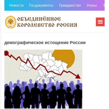
Новости
Госдокументы
Гражданство
Указы
Зем
демографическое истощение России