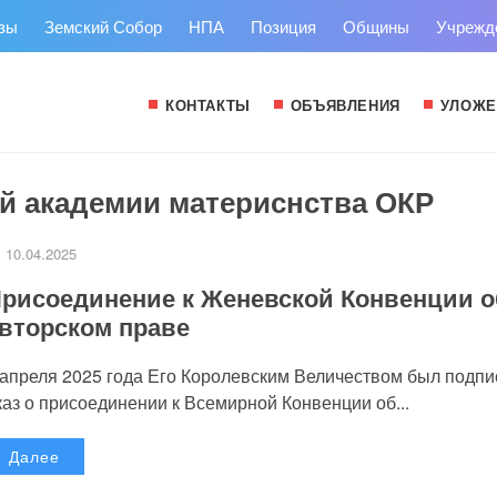
зы
Земский Собор
НПА
Позиция
Общины
Учрежд
КОНТАКТЫ
ОБЪЯВЛЕНИЯ
УЛОЖЕ
ой академии материснства ОКР
10.04.2025
рисоединение к Женевской Конвенции о
вторском праве
 апреля 2025 года Его Королевским Величеством был подпи
каз о присоединении к Всемирной Конвенции об...
Далее