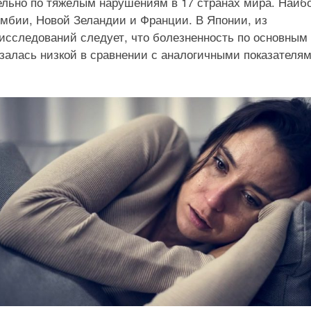
дельно по тяжёлым нарушениям в 17 странах мира. Наиб
умбии, Новой Зеландии и Франции. В Японии, из
исследований следует, что болезненность по основным
азалась низкой в сравнении с аналогичными показателям