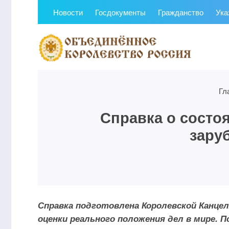
Новости
Госдокументы
Гражданство
Ука
Гл
Справка о состо
зару
Справка подготовлена Королевской Канце
оценки реального положения дел в мире. П