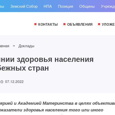
зы
Земский Собор
НПА
Позиция
Общины
Учрежд
КОНТАКТЫ
ОБЪЯВЛЕНИЯ
УЛОЖЕ
авная
Доклады
янии здоровья населения
бежных стран
07.12.2022
лярией и Академией Материнства в целях объектив
оказатели здоровья населения того или иного