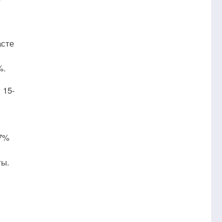
асте
%.
 15-
,7%
ты.