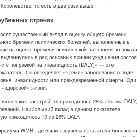
Королевстве, то есть в два раза выше!
рубежных странах
носят существенный вклад в оценку общего бремени
ьного бремени психических болезней, выполненные в
ые на оценке бремени психической патологии по показ
а выдвинулись в ряд основных причин ухудшения состо
ни с поправкой на инвалидность (DALY)» — это
оказатель. Он определяет «бремя» заболевания в виде
оровья, инвалидности или преждевременной смерти. Оди
 «здоровой» жизни.
психических расстройств приходилось 28% объема DALY
леваний. Наибольший вклад в данном показателе
рую приходилось 10 из 28% DALY.
сорциума WMH, где были озвучены показатели болезнен