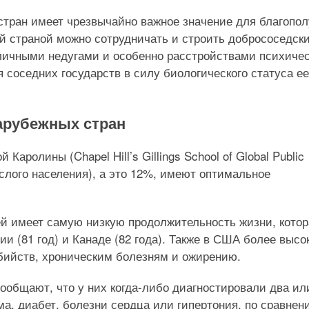
стран имеет чрезвычайно важное значение для благопо
ой страной можно сотрудничать и строить добрососедск
личными недугами и особенно расстройствами психичес
я соседних государств в силу биологического статуса ее
арубежных стран
аролины (Chapel Hill’s Gillings School of Global Public
рослого населения), а это 12%, имеют оптимальное
й имеет самую низкую продолжительность жизни, котор
ии (81 год) и Канаде (82 года). Также в США более высо
бийств, хроническим болезням и ожирению.
ообщают, что у них когда-либо диагностировали два ил
ма, диабет, болезни сердца или гипертония, по сравнен