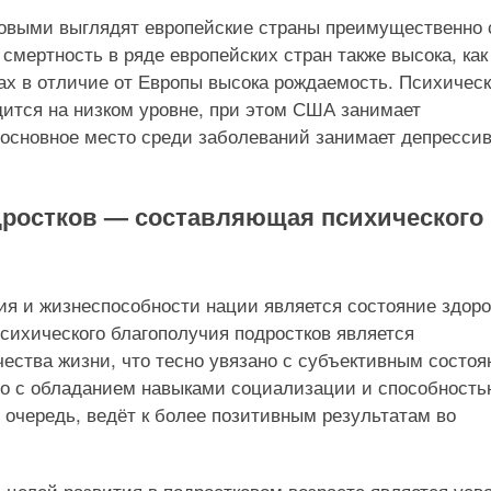
оровыми выглядят европейские страны преимущественно 
смертность в ряде европейских стран также высока, как
ах в отличие от Европы высока рождаемость. Психичес
дится на низком уровне, при этом США занимает
 основное место среди заболеваний занимает депресси
дростков — составляющая психического
ия и жизнеспособности нации является состояние здор
сихического благополучия подростков является
чества жизни, что тесно увязано с субъективным состо
но с обладанием навыками социализации и способност
 очередь, ведёт к более позитивным результатам во
 целей развития в подростковом возрасте является усв