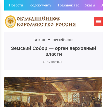
Новости
Госдокументы
Гражданство
Указы
Зем
Главная
Земский Собор
Земский Собор — орган верховный
власти
17.08.2021