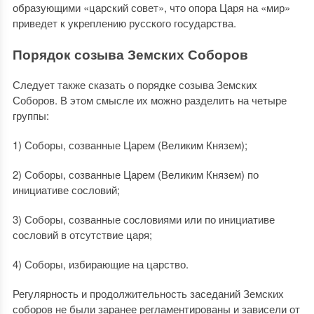
образующими «царский совет»,
что
опора Царя на «мир»
приведет к укреплению
р
усского государства.
Порядок созыва Земских Соборов
Следует также сказать о порядке созыва Земских
Соборов. В этом смысле их можно разделить на четыре
группы:
1) Соборы, созванные
Ц
арем
(Великим Князем)
;
2) Соборы, созванные
Ц
арем
(Великим Князем)
по
инициативе сословий;
3) Соборы, созванные сословиями или по инициативе
сословий в отсутствие царя;
4) Соборы, избирающие на царство.
Регулярность и продолжительность заседаний Земских
соборов не были заранее регламентированы и зависели от