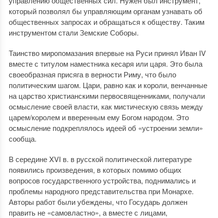
управлению общественных сил. Нужен был инструмент,
который позволял бы управляющим органам узнавать об
общественных запросах и обращаться к обществу. Таким
инструментом стали Земские Соборы.
Таинство миропомазания впервые на Руси принял Иван IV
вместе с титулом наместника кесаря или царя.
Это была
своеобразная присяга в верности Риму, что было
политическим шагом. Цари, равно как и короли, венчанные
на царство христианскими первосвященниками, получали
осмысление своей власти, как мистическую связь между
царем/королем и
вверенным ему Богом народом.
Это
осмысление подкреплялось идеей
об «устроении земли»
сообща.
В середине XVI в. в русской политической литературе
появились произведения, в которых помимо общих
вопросов государственного устройства, поднимались и
проблемы народного представительства при Монархе.
Авторы работ были убеждены, что Государь должен
править не «самовластно», а вместе с лицами,