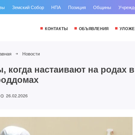
зы
Земский Собор
НПА
Позиция
Общины
Учрежд
КОНТАКТЫ
ОБЪЯВЛЕНИЯ
УЛОЖЕ
авная
Новости
, когда настаивают на родах в
роддомах
26.02.2026