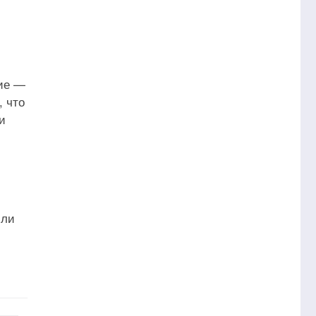
ние —
, что
и
или