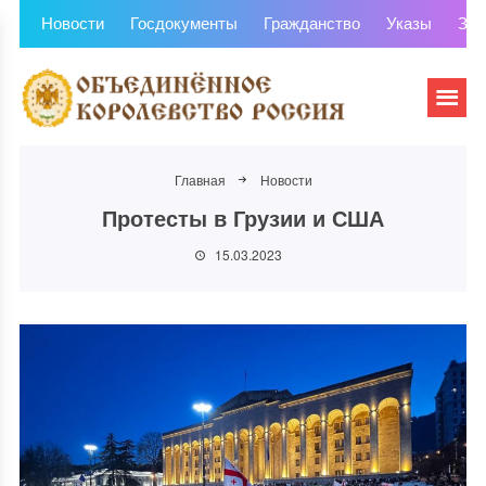
Новости
Госдокументы
Гражданство
Указы
Зем
Главная
Новости
Протесты в Грузии и США
15.03.2023