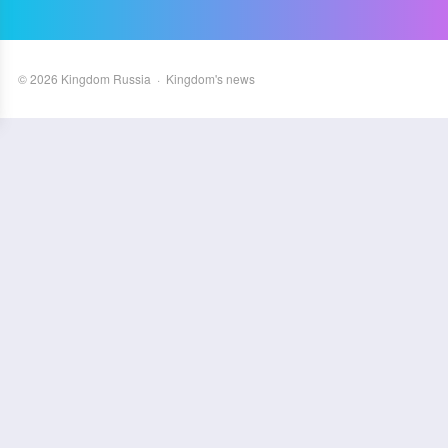
©
2026
Kingdom Russia
·
Kingdom's news