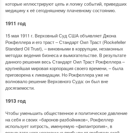
которые иллюстрируют цепь и логику событий, приведших
медицину к её сегодняшнему плачевному состоянию.
1911 год
15 мая 1911 г. Верховный Суд США объявляет Джона
Рокфеллера и его траст – Стандарт Оил Траст (Rockefeller
Standard Oil Trust), – виновными в коррупции, незаконных
методах ведения бизнеса и вымогательстве. В результате
данного решения весь Стандарт Оил Траст Рокфеллера –
крупнейшая мировая корпорация своего времени, – была
приговорена к ликвидации. Но Рокфеллера уже не
волновало решение Верховного Суда: он был вне
досягаемости.
1913 год
Чтобы уменьшить общественное и политическое давление
на себя и своих «баронов-разбойников», Рокфеллер
использует хитрость, именуемую «филантропия», в
результате чего незаконные прибыли от грабительской