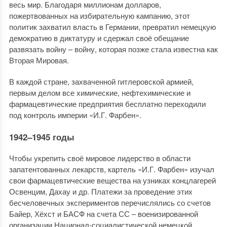
весь мир. Благодаря миллионам долларов,
пожертвованных на избирательную кампанию, этот
политик захватил власть в Германии, превратил немецкую
демократию в диктатуру и сдержал своё обещание
развязать войну – войну, которая позже стала известна как
Вторая Мировая.
В каждой стране, захваченной гитлеровской армией,
первым делом все химические, нефтехимические и
фармацевтические предприятия бесплатно переходили
под контроль империи «И.Г. Фарбен».
1942–1945 годы
Чтобы укрепить своё мировое лидерство в области
запатентованных лекарств, картель «И.Г. Фарбен» изучал
свои фармацевтические вещества на узниках концлагерей
Освенцим, Дахау и др. Платежи за проведение этих
бесчеловечных экспериментов перечислялись со счетов
Байер, Хёхст и БАСФ на счета СС – военизированной
организации Национал-социалистической немецкой