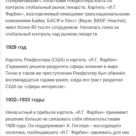
соперничавший с попытками Рокфеллера взять по
контроль глобальный рынок лекарств. Картель «И.Г.
Фарбен», возглавляемый немецкими транснациональными
компаниями Байер, БАСФ и Хёхст (Bayer, BASF, Hoechst),
имел более 80 тысяч сотрудников. Началась гонка за
глобальный контроль над рынком лекарств.
1929 год
Картель Рокфеллера (США) и картель «И.Г. Фарбен»
(Германия) решили разделить сферы влияния в мире.
Точно в таком же преступлении Рокфеллер был обвинён
восемнадцатью годами ранее, когда его траст разделил
США на «сферы интересов».
1932–1933 годы
Ненасытный в прибыли картель «И.Г. Фарбен» принимает
решение больше не связывать себя обязательствами
1929 года. Он поддерживает А. Гитлера – восходящего
политика, пообещавшего «И.Г. Фарбен» завоевать для них