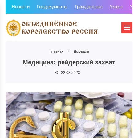
Новости
Госдокументы
Гражданство
Указы
Зем
Главная
Доклады
Медицина: рейдерский захват
22.03.2023