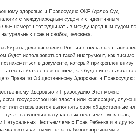
венному здоровью и Правосудию ОКР (далее Суд
аналогии с международным судом и с идентичным
а ОКР намерен сотрудничать в международным судом п
 натуральных прав и свобод человека.
разбирать дела населения России с целью восстановле
ом будет использоваться такой инструмент, как письмо
познакомиться в документе, который прикреплен внизу
ь текста Указа с пояснением, как будет использоватьс
его Права по Общественному Здоровью и Правосудию:
бщественному Здоровью и Правосудию Этот можно
, орган государственной власти или корпорация, служа
няет или отказывается выполнять свои общественные ил
 в случае нарушения натуральных неотъемлемых прав,
и Натуральных Неотъемлемых Прав Ребенка и в других
ва являются чистыми, то есть безоговорочными и