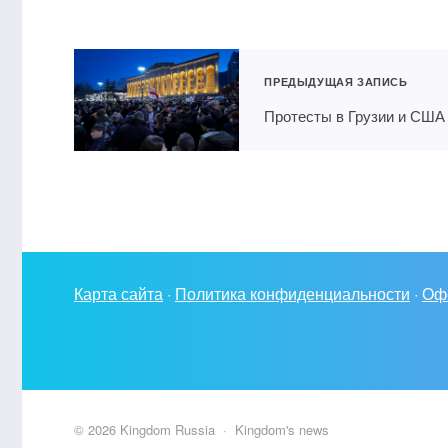
ПРЕДЫДУЩАЯ ЗАПИСЬ
Протесты в Грузии и США
Карта сайта
·
Политика конфиденциальности
·
Оф
©
2026
Kingdom Russia
·
Kingdom's news