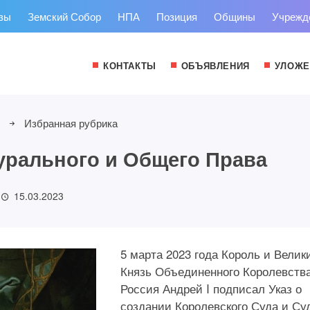
зы
Земский Собор
НПА
Позиция
Общины
Учрежд
КОНТАКТЫ
ОБЪЯВЛЕНИЯ
УЛОЖЕ
Избранная рубрика
урального и Общего Права
15.03.2023
5 марта 2023 года Король и Велик
Князь Объединенного Королевств
Россия Андрей I подписал Указ о
создании Королевского Суда и Су