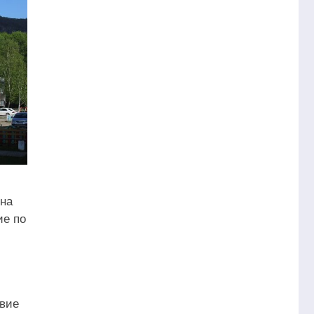
она
ие по
твие