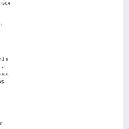
ться
я
ей в
 а
лах,
ер,
 и