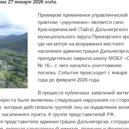
ва 27 января 2026 года.
Примером применения управленческой
практики «укрупнения» является село
Краснореченский (Тайга) Дальнегрского
муниципального округа Приморского кра
где несмотря на возражения местного
населения администрация Дальнегорск
принудительно закрыла школу МОБУ 
№ 16», с чего началось уничтожение
поселка. Событие происходит с января
года до февраля 2026 года.
В процессе публичных заявлений жите
и юриста были выявлены следующие нарушения со стор
, которые действовали группой лиц на подавление воли
 населенного пункта. К группе представителей РФ,
ся представители администрации Дальнегорска, сотрудн
нов, включая следственный комитет, полицию и федера