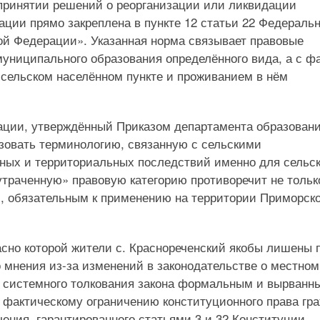
 принятии решений о реорганизации или ликвидации
ции прямо закреплена в пункте 12 статьи 22 Федеральн
ой Федерации». Указанная норма связывает правовые
униципального образования определённого вида, а с ф
 сельском населённом пункте и проживанием в нём
зации, утверждённый Приказом департамента образован
ьзовать терминологию, связанную с сельскими
ьных и территориальных последствий именно для сельск
утраченную» правовую категорию противоречит не тольк
м, обязательным к применению на территории Приморско
сно которой жители с. Краснореченский якобы лишены 
о мнения из-за изменений в законодательстве о местном
 системного толкования закона формальным и вырванн
к фактическому ограничению конституционного права гр
чения, гарантированного статьями 3 и 32 Конституции