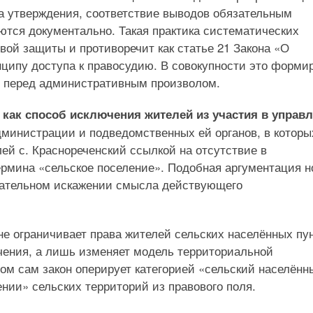
 утверждения, соответствие выводов обязательным
ются документально. Такая практика систематических
ой защиты и противоречит как статье 21 Закона «О
нципу доступа к правосудию. В совокупности это форми
 перед административным произволом.
 как способ исключения жителей из участия в управ
дминистрации и подведомственных ей органов, в которы
ей с. Краснореченский ссылкой на отсутствие в
рмина «сельское поселение». Подобная аргументация н
нательном искажении смысла действующего
не ограничивает права жителей сельских населённых пу
чения, а лишь изменяет модель территориальной
ом сам закон оперирует категорией «сельский населённ
ении» сельских территорий из правового поля.