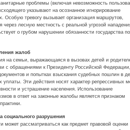
санитарные проблемы (включая невозможность пользова
исходящего указывают на осознанное игнорирование
х. Особую тревогу вызывает организация маршрутов,
 через лесную местность с реальной угрозой нападени
ьствует о грубом нарушении обязанности государства по
вления жалоб
ия на семьи, выражающаяся в вызовах детей и родител
зи с обращениями к Президенту Российской Федерации,
документов и попытках взыскания судебных пошлин в де
х уплаты. Эти действия носят характер репрессивных м
ивности и устрашение населения. Использование
змов в ответ на законные жалобы является признаком
практики.
а социального разрушения
и может рассматриваться как предмет правовой оценки