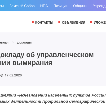
зы
Земский Собор
НПА
Позиция
Общины
Учрежд
КОНТАКТЫ
ОБЪЯВЛЕНИЯ
УЛОЖЕ
авная
Доклады
окладу об управленческом
нии вымирания
17.02.2026
целярии «Исчезновении населённых пунктов Росси
рамках деятельности Профильной демографической