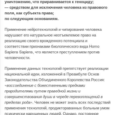
уничтожению, что приравнивается к геноциду;
— средством для исключения человека из правового
поля, как субъекта права;
по следующим основаниям.
Применение нейротехнологий и чипирования человека
нарушают его натуральное неотъемлемое право на
реализацию своего врожденного потенциала и
соответствии признаками биологического вида Homo
Sapiens Sapiens, что является преступлением против
человечности.
Применение данных технологий препятствует реализации
национальной идеи, изложенной в Преамбуле Основ
Законодательства Объединенного Королевства Россия:
«
воссоединение с божественными предками
прародителями путем праведной жизни и
совершенствования души в череде перевоплощений в
пределах рода
». Человек не может знать всех последствий
применения технологий, продиктораванных больным умом
психически нарушенных людей. Однако, постоянное