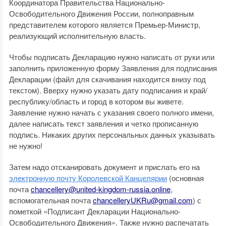
Координатора Правительства Национально-
Освободительного Движения России, полноправным
представителем которого является Премьер-Министр,
реализующий исполнительную власть.
Чтобы подписать Декларацию нужно написать от руки или
заполнить приложенную форму Заявления для подписания
Декларации (файл для скачивания находится внизу под
текстом). Вверху нужно указать дату подписания и край/
республику/область и город в котором вы живете.
Заявление нужно начать с указания своего полного имени,
далее написать текст заявления и четко прописанную
подпись. Никаких других персональных данных указывать
не нужно!
Затем надо отсканировать документ и прислать его на
электронную почту Королевской Канцелярии
(основная
почта
chancellery@united-kingdom-russia.online
,
вспомогательная почта
chancelleryUKRu@gmail.com
) с
пометкой «Подписант Декларации Национально-
Освободительного Движения». Также нужно распечатать