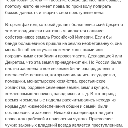
поэтому никто не имеет права по произволу попирать
божью данность и творить свои преступные дела.
Вторым фактом, который делает большевистский Декрет о
земле юридически ничтожным, является наличие
собственников земель Российской Империи. Если бы
банда большевиков пришла на землю необетованную, она
могла бы обнести участок земли колышками или
пограничными столбами и провозгласить Декларацией или
Декретом, что эта земля принадлежит ей. Но Россия была
плотно заселена и все ее земли были распределены и
имела собственников, которыми являлись государство,
помещики, монастырские хозяйства, крестьянские
хозяйства, родовые семейные земли, земли купцов,
землепромышленников, заводчиков и т. д. В тот период
времени земельные наделы рассчитывались исходя из
нормы для жизнеобеспечения общин и семей, были
согласованы и законны. Никакой госпереворот не даёт
права для грабежей и присвоения чужого. Присвоение
чужих законных владений всегда является преступлением.