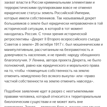
захват власти в России криминальными элементами и
террористическими группировками вовсе не отменял
юридические статусы земель Российской Империи,
которые имели собственников. Так называемый декрет
большевиков о земле был юридически неправомочен в той
исторической ситуации, в которой в тот момент
находилась Россия. С точки зрения исторической
ретроспективы «Декрет II Второго всероссийского съезда
Советов о земле» 26 октября 1917 г. был мошенническим и
манипулятивным, рассчитанным на безграмотность и
доверчивость населения, и не принёс народу обещанного
благополучия. У Ленина, автора проекта Декрета, не было
полномочий, равно как юридического и морального права
на то, чтобы «помещичью собственность на землю
отменить немедленно без всякого выкупа» или «право
частной собственности на землю отменить навсегда».
Подобное заявление идет в разрез с неотъемлемыми
правами человека, который относится к территориальным
биологическим существам и не может жить вне
территории. Земля — творение божье, данное нам свыше,