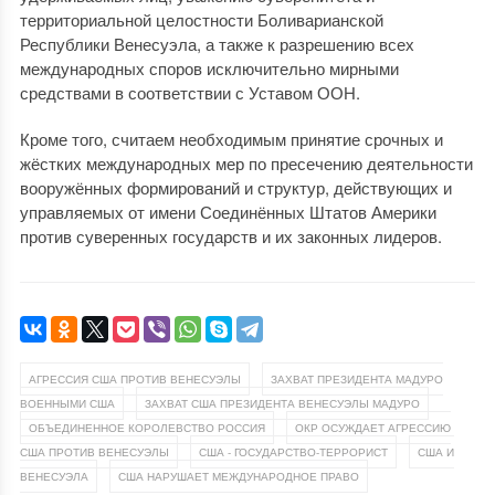
территориальной целостности Боливарианской
Республики Венесуэла, а также к разрешению всех
международных споров исключительно мирными
средствами в соответствии с Уставом ООН.
Кроме того, считаем необходимым принятие срочных и
жёстких международных мер по пресечению деятельности
вооружённых формирований и структур, действующих и
управляемых от имени Соединённых Штатов Америки
против суверенных государств и их законных лидеров.
,
АГРЕССИЯ США ПРОТИВ ВЕНЕСУЭЛЫ
ЗАХВАТ ПРЕЗИДЕНТА МАДУРО
,
,
ВОЕННЫМИ США
ЗАХВАТ США ПРЕЗИДЕНТА ВЕНЕСУЭЛЫ МАДУРО
,
ОБЪЕДИНЕННОЕ КОРОЛЕВСТВО РОССИЯ
ОКР ОСУЖДАЕТ АГРЕССИЮ
,
,
США ПРОТИВ ВЕНЕСУЭЛЫ
США - ГОСУДАРСТВО-ТЕРРОРИСТ
США И
,
ВЕНЕСУЭЛА
США НАРУШАЕТ МЕЖДУНАРОДНОЕ ПРАВО